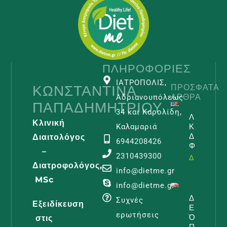
ΠΛΗΡΟΦΟΡΊΕΣ
ΙΑΤΡΟΠΟΛΙΣ,
ΚΩΝΣΤΑΝΤΊΝΑ
ΠΡΌΣΦΑΤΑ
ΆΡΘΡΑ
Αδριανουπόλεως
ΠΑΠΑΔΗΜΗΤΡΊΟΥ
34 και Καρολίδη,
Λεμφοίδη
Κλινική
Και
Καλαμαριά
Διατροφι
Διαιτολόγος
6944208426
Φροντίδα
–
2310439300
Διαβάστε -
Διατροφολόγος,
info@dietme.gr
MSc
info@dietme.gr
Διατροφή
Συχνές
Εξειδίκευση
Εγκυμοσύ
ερωτήσεις
Όλα Όσα
στις
Πρέπει Ν