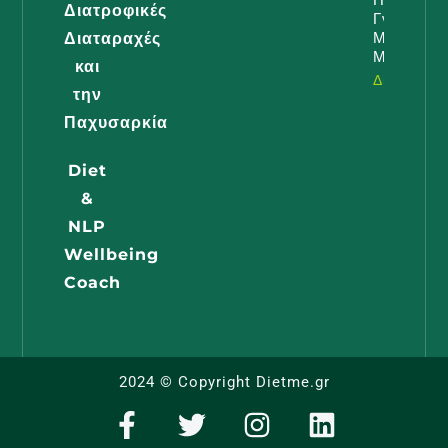
Διατροφικές
Γνωρίζει 
Μέλλουσ
Διαταραχές
Μαμά
και
Διαβάστε -
την
Παχυσαρκία
Diet
&
NLP
Wellbeing
Coach
2024 © Copyright Dietme.gr
F
T
I
L
a
w
n
i