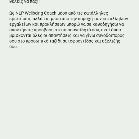
θέλεις να πας!!
Ως NLP Wellbeing Coach μέσα από τις κατάλληλες
ερωτήσεις αλλά και μέσα από την παροχή των κατάλληλων
εργαλείων και προκλήσεων μπορώ να σε καθοδηγήσω να
αποκτήσεις πρόσβαση στο υποσυνείδητό σου, εκεί όπου
βρίσκονται όλες οι απαντήσεις και να γίνω συνοδοιπόρος
σου στο προσωπικό ταξίδι αυτοφροντίδας και εξέλιξής
σου.
Συνοπτικά μέσα σε 3 προτάσεις το NLP Coach:
Σε βοηθά να μετακινηθείς από εκεί που βρίσκεσαι,
προς τα εκεί που θέλεις να πας.
Σε βοηθά να ανακαλύψεις το μέγιστο των
δυνατοτήτων σου
Σε βοηθά να εκπαιδευτείς στο πώς να ξεπερνάς τα
θέματα που σε περιορίζουν και να θέτεις στόχους
που θα είναι καταδικασμένη να επιτύχουν!!
Για επιπλέον πληροφορίες καθώς και για μία 30λεπτη
δωρεάν συνεδρία επικοινώνησε μαζί μου.