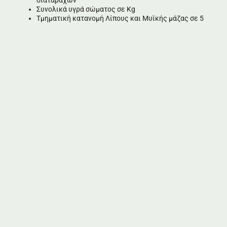
διαταραχών
Συνολικά υγρά σώματος σε Kg
Τμηματική κατανομή Λίπους και Μυϊκής μάζας σε 5
σημεία του σώματος
Αξιολόγηση συνολικής φυσικής κατάστασης
Ιστορικό μετρήσεων και γραφήματα (για μελλοντικές
μετρήσεις)
Μοιραστείτε αυτή τη
σελίδα