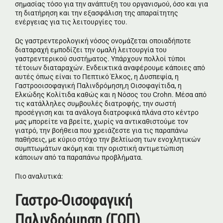
σημασίας τόσο για την ανάπτυξη του οργανισμού, όσο και για
τη διατήρηση και την εξασφάλιση της απαραίτητης
ενέργειας για τις λειτουργίες του.
Ως γαστρεντερολογική νόσος ονομάζεται οποιαδήποτε
διαταραχή εμποδίζει την ομαλή λειτουργία του
γαστρεντερικού συστήματος. Υπάρχουν πολλοί τύποι
τέτοιων διαταραχών. Ενδεικτικά αναφέρουμε κάποιες από
αυτές όπως είναι το Πεπτικό Έλκος, η Δυσπεψία, η
Γαστροοισοφαγική Παλινδρόμηση,η Οισοφαγίτιδα, η
Ελκώδης Κολίτιδα καθώς και η Νόσος του Crohn. Μέσα από
τις κατάλληλες συμβουλές διατροφής, την σωστή
προσέγγιση και τα ανάλογα διατροφικά πλάνα στο κέντρο
μας μπορείτε να βρείτε, χωρίς να αντικαθιστούμε τον
γιατρό, την βοήθεια που χρειάζεστε για τις παραπάνω
παθήσεις, με κύριο στόχο την βελτίωση των ενοχλητικών
συμπτωμάτων ακόμη και την οριστική αντιμετώπιση
κάποιων από τα παραπάνω προβλήματα.
Πιο αναλυτικά:
Γαστρο-Οισοφαγική
Παλινδρόμηση (ΓΟΠ)