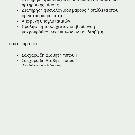
αρτηριακής πίεσης
Διατήρηση φυσιολογικού βάρους ή απώλεια όπου
κρίνεται απαραίτητο
Αποφυγή υπογλυκαιμιών
Πρόληψη ή τουλάχιστον επιβράδυνση
μακροπρόθεσμων επιπλοκών του διαβήτη
που αφορά τον:
Σακχαρώδη Διαβήτη τύπου 1
Σακχαρώδη Διαβήτη τύπου 2
Διαβήτη της Κύησης
Η αντιμετώπιση των διατροφικών αναγκών των ασθενών
γίνεται λαμβάνοντας υπ’ όψιν :
προσωπικές,
πολιτισμικές,
κοινωνικο-οικονομικές διαφορές,
το βαθμό στον οποίο το κάθε άτομο είναι πρόθυμο να
συνεργαστεί
συνοδό νοσηρότητα
Ώστε να εξασφαλίζεται καλύτερη μακροχρόνια προσαρμογή