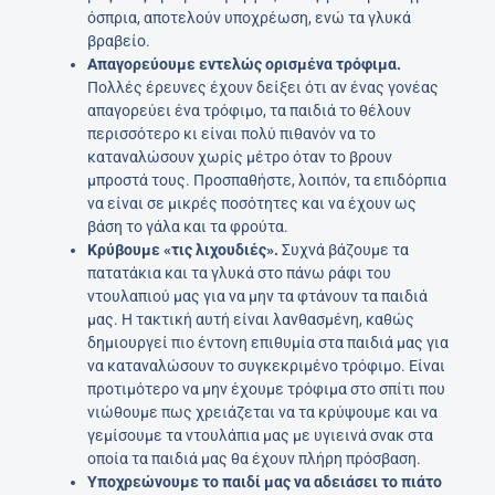
όσπρια, αποτελούν υποχρέωση, ενώ τα γλυκά
βραβείο.
Απαγορεύουμε εντελώς ορισμένα τρόφιμα.
Πολλές έρευνες έχουν δείξει ότι αν ένας γονέας
απαγορεύει ένα τρόφιμο, τα παιδιά το θέλουν
περισσότερο κι είναι πολύ πιθανόν να το
καταναλώσουν χωρίς μέτρο όταν το βρουν
μπροστά τους. Προσπαθήστε, λοιπόν, τα επιδόρπια
να είναι σε μικρές ποσότητες και να έχουν ως
βάση το γάλα και τα φρούτα.
Κρύβουμε «τις λιχουδιές».
Συχνά βάζουμε τα
πατατάκια και τα γλυκά στο πάνω ράφι του
ντουλαπιού μας για να μην τα φτάνουν τα παιδιά
μας. Η τακτική αυτή είναι λανθασμένη, καθώς
δημιουργεί πιο έντονη επιθυμία στα παιδιά μας για
να καταναλώσουν το συγκεκριμένο τρόφιμο. Είναι
προτιμότερο να μην έχουμε τρόφιμα στο σπίτι που
νιώθουμε πως χρειάζεται να τα κρύψουμε και να
γεμίσουμε τα ντουλάπια μας με υγιεινά σνακ στα
οποία τα παιδιά μας θα έχουν πλήρη πρόσβαση.
Υποχρεώνουμε το παιδί μας να αδειάσει το πιάτο