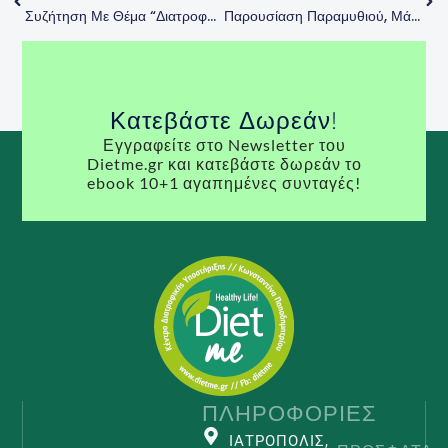
Συζήτηση Με Θέμα “Διατροφή Και Καλοκαίρι” Στην Εκπομπή “Πάνω Απ’ Όλα Η Υγεία Μου” Στο ATLAS TV (Ιούλιος 2021)
Παρουσίαση Παραμυθιού, Μάιος 2023
Κατεβάστε Δωρεάν!
Εγγραφείτε στο Newsletter του
Dietme.gr και κατεβάστε δωρεάν το
ebook 10+1 αγαπημένες συνταγές!
ΠΛΗΡΟΦΟΡΊΕΣ
ΙΑΤΡΟΠΟΛΙΣ,