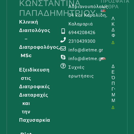
ΚΩΝΣΤΑΝΤΊΝΑ
ΠΡΌΣΦΑΤΑ
ΆΡΘΡΑ
Αδριανουπόλεως
ΠΑΠΑΔΗΜΗΤΡΊΟΥ
34 και Καρολίδη,
Λεμφοίδη
Κλινική
Και
Καλαμαριά
Διατροφι
Διαιτολόγος
6944208426
Φροντίδα
–
2310439300
Διαβάστε -
Διατροφολόγος,
info@dietme.gr
MSc
info@dietme.gr
Διατροφή
Συχνές
Εξειδίκευση
Εγκυμοσύ
ερωτήσεις
Όλα Όσα
στις
Πρέπει Ν
Διατροφικές
Γνωρίζει 
Μέλλουσ
Διαταραχές
Μαμά
και
Διαβάστε -
την
Παχυσαρκία