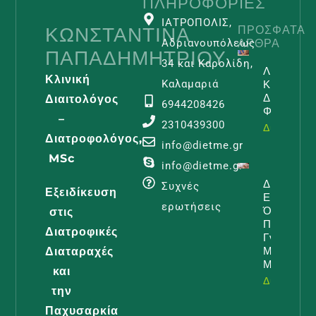
ΠΛΗΡΟΦΟΡΊΕΣ
ΙΑΤΡΟΠΟΛΙΣ,
ΚΩΝΣΤΑΝΤΊΝΑ
ΠΡΌΣΦΑΤΑ
ΆΡΘΡΑ
Αδριανουπόλεως
ΠΑΠΑΔΗΜΗΤΡΊΟΥ
34 και Καρολίδη,
Λεμφοίδη
Κλινική
Και
Καλαμαριά
Διατροφι
Διαιτολόγος
6944208426
Φροντίδα
–
2310439300
Διαβάστε -
Διατροφολόγος,
info@dietme.gr
MSc
info@dietme.gr
Διατροφή
Συχνές
Εξειδίκευση
Εγκυμοσύ
ερωτήσεις
Όλα Όσα
στις
Πρέπει Ν
Διατροφικές
Γνωρίζει 
Μέλλουσ
Διαταραχές
Μαμά
και
Διαβάστε -
την
Παχυσαρκία