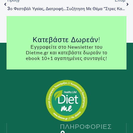
3ο Φεστιβάλ Υγείας, Διατροφής Και Αθλητισμού
Συζήτηση Με Θέμα “Στρες Και Διατροφή” Στην Εκπομπή “Πάνω Απ’ Όλα Η Υγεία Μου” Στο ATLAS TV (Μάρτιος 2021)
Κατεβάστε Δωρεάν!
Εγγραφείτε στο Newsletter του
Dietme.gr και κατεβάστε δωρεάν το
ebook 10+1 αγαπημένες συνταγές!
ΠΛΗΡΟΦΟΡΊΕΣ