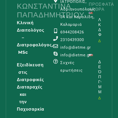
ΙΑΤΡΟΠΟΛΙΣ,
ΚΩΝΣΤΑΝΤΊΝΑ
ΠΡΌΣΦΑΤΑ
ΆΡΘΡΑ
Αδριανουπόλεως
ΠΑΠΑΔΗΜΗΤΡΊΟΥ
34 και Καρολίδη,
Λεμφοίδη
Κλινική
Και
Καλαμαριά
Διατροφι
Διαιτολόγος
6944208426
Φροντίδα
–
2310439300
Διαβάστε -
Διατροφολόγος,
info@dietme.gr
MSc
info@dietme.gr
Διατροφή
Συχνές
Εξειδίκευση
Εγκυμοσύ
ερωτήσεις
Όλα Όσα
στις
Πρέπει Ν
Διατροφικές
Γνωρίζει 
Μέλλουσ
Διαταραχές
Μαμά
και
Διαβάστε -
την
Παχυσαρκία