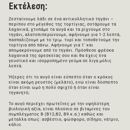
Εκτέλεση:
Ζεσταίνουμε λάδι σε ένα αντικολλητικό τηγάνι –
περίπου στο μέγεθος της τορτίγιας, σοτάρουμε τα
λαχανικά, χτυπάμε τα αυγά και τα ρίχνουμε στο
τηγάνι, αλατοπιπερώνουμε, αφήνουμε για 1-2 λεπτά,
πασπαλίζουμε με το τριμ. τυρί και τοποθετούμε την
τορτίγια από πάνω. Αφήνουμε για 1’ και
απομακρύνουμε από το τηγάνι. Πρόσθεσε φρέσκα
λαχανικά της αρεσκείας σου και θα έχεις ένα
γευστικό και ισορροπημένο γεύμα σε λίγα μόλις
λεπτά.
Ήξερες ότι το αυγό είναι εύπεπτο όταν ο κρόκος
είναι ακόμη ρευστός (μελάτο), ενώ είναι δύσπεπτο
όταν είναι ωμό η πολύ σφιχτό ή όταν είναι
τηγανητό;
Το αυγό περιέχει πρωτεΐνες με την υψηλότερη
βιολογική αξία, είναι πλούσιο σε βιταμίνες του
συμπλέγματος Β (Β12,Β2, Β9 κ.α.) καθώς και
μέταλλα όπως: ασβέστιο, φώσφορο, σίδηρο, νάτριο,
κάλιο.