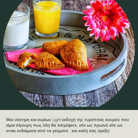
Μια νόστιμη και κυρίως Light εκδοχή της τυρόπιτας κουρού που
είμαι σίγουρη πως όλη θα λατρέψετε, είτε ως πρωινό είτε ως
σνακ ενδιάμεσα από τα γεύματα…και καλή σας όρεξη!