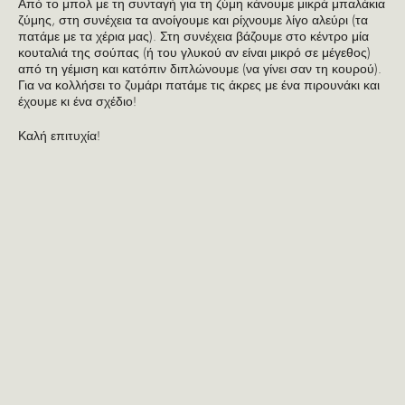
Από το μπολ με τη συνταγή για τη ζύμη κάνουμε μικρά μπαλάκια
ζύμης, στη συνέχεια τα ανοίγουμε και ρίχνουμε λίγο αλεύρι (τα
πατάμε με τα χέρια μας). Στη συνέχεια βάζουμε στο κέντρο μία
κουταλιά της σούπας (ή του γλυκού αν είναι μικρό σε μέγεθος)
από τη γέμιση και κατόπιν διπλώνουμε (να γίνει σαν τη κουρού).
Για να κολλήσει το ζυμάρι πατάμε τις άκρες με ένα πιρουνάκι και
έχουμε κι ένα σχέδιο!
Καλή επιτυχία!
Κωνσταντίνα
Παπαδημητρίου
Η Κωνσταντίνα Παπαδημητρίου
είναι Διαιτολόγος
Διατροφολόγος στην Καλαμαριά
Θεσσαλονίκης και Master
Practitioner στις Διατροφικές
Διαταραχές και στην Παχυσαρκία.