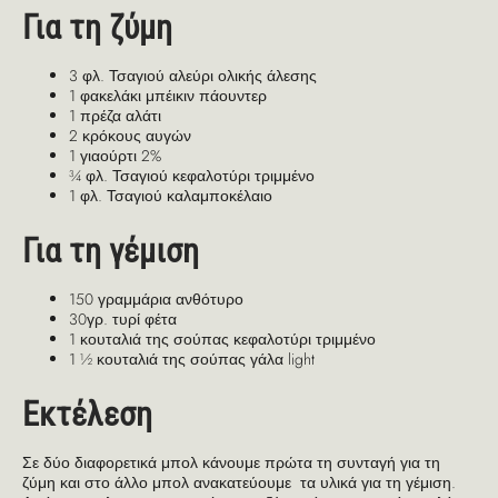
Για τη ζύμη
3 φλ. Τσαγιού αλεύρι ολικής άλεσης
1 φακελάκι μπέικιν πάουντερ
1 πρέζα αλάτι
2 κρόκους αυγών
1 γιαούρτι 2%
¾ φλ. Τσαγιού κεφαλοτύρι τριμμένο
1 φλ. Τσαγιού καλαμποκέλαιο
Για τη γέμιση
150 γραμμάρια ανθότυρο
30γρ. τυρί φέτα
1 κουταλιά της σούπας κεφαλοτύρι τριμμένο
1 ½ κουταλιά της σούπας γάλα light
Εκτέλεση
Σε δύο διαφορετικά μπολ κάνουμε πρώτα τη συνταγή για τη
ζύμη και στο άλλο μπολ ανακατεύουμε τα υλικά για τη γέμιση.