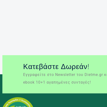
Περισσότερα »
δίαιτα Atkins
δίαιτα Beverly Hills
δίαιτα Scarsdale
δίαιτα Ζώνης
διάσημες δίαιτες
Μονοφαγικές
δίαιτες
υποθερμιδικές δίαιτες
Κατεβάστε Δωρεάν!
Εγγραφείτε στο Newsletter του Dietme.gr 
ebook 10+1 αγαπημένες συνταγές!