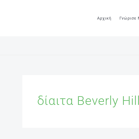
Μετάβαση
στο
Αρχική
Γνώρισε
περιεχόμενο
δίαιτα Beverly Hil