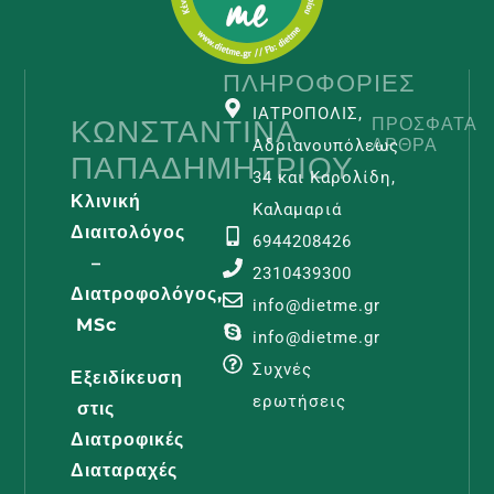
ΠΛΗΡΟΦΟΡΊΕΣ
ΙΑΤΡΟΠΟΛΙΣ,
ΚΩΝΣΤΑΝΤΊΝΑ
ΠΡΌΣΦΑΤΑ
ΆΡΘΡΑ
Αδριανουπόλεως
ΠΑΠΑΔΗΜΗΤΡΊΟΥ
34 και Καρολίδη,
Κλινική
Καλαμαριά
Διαιτολόγος
6944208426
–
2310439300
Διατροφολόγος,
Λεμφοίδη
info@dietme.gr
MSc
Και
info@dietme.gr
Διατροφι
Συχνές
Εξειδίκευση
Φροντίδα
ερωτήσεις
στις
Διαβάστε -
Διατροφικές
Διαταραχές