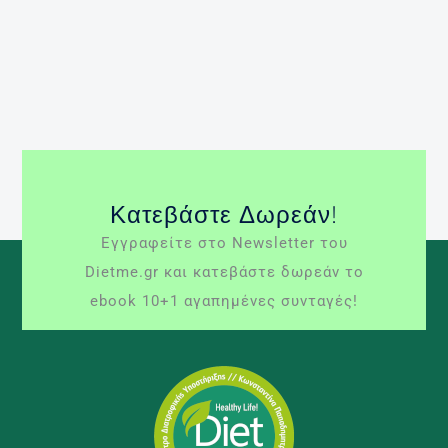
βασικών λειτουργιών του. Η διατροφή του
Περισσότερα »
άσκηση
διακοπές
διατροφή
ενυδάτωση
καλοκαίρι
μεσογειακή διατροφή
μεταβολισμός
Κατεβάστε Δωρεάν!
Εγγραφείτε στο Newsletter του
Dietme.gr και κατεβάστε δωρεάν το
ebook 10+1 αγαπημένες συνταγές!