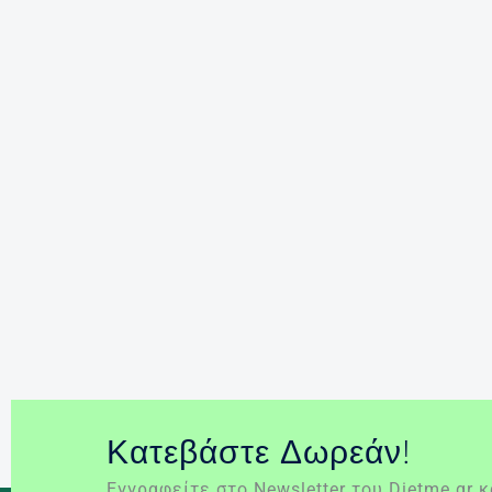
γενικές γραμμές ικανοποιητικά.
Σκοπός της είναι όχι μόνο η απώλεια
και η μόνιμη διατήρηση του βάρους του
σώματος σε επίπεδα […]
Περισσότερα »
απορρόφηση της τροφής
εντερική
παράκαμψη
επεμβάσεις
νοσογόνος
παχυσαρκία
παχυσαρκία
χειρουργική
Κατεβάστε Δωρεάν!
Εγγραφείτε στο Newsletter του Dietme.gr 