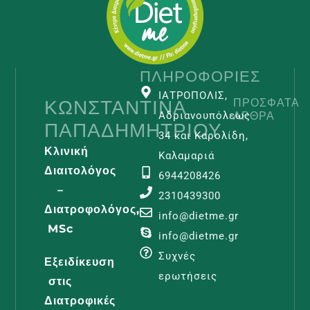
ΠΛΗΡΟΦΟΡΊΕΣ
ΙΑΤΡΟΠΟΛΙΣ,
ΚΩΝΣΤΑΝΤΊΝΑ
ΠΡΌΣΦΑΤΑ
ΆΡΘΡΑ
Αδριανουπόλεως
ΠΑΠΑΔΗΜΗΤΡΊΟΥ
34 και Καρολίδη,
Κλινική
Καλαμαριά
Διαιτολόγος
6944208426
–
2310439300
Διατροφολόγος,
Λεμφοίδη
info@dietme.gr
MSc
Και
info@dietme.gr
Διατροφι
Συχνές
Εξειδίκευση
Φροντίδα
ερωτήσεις
στις
Διαβάστε -
Διατροφικές