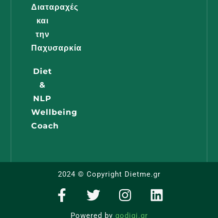
Διαταραχές
και
Διατροφή
την
Εγκυμοσύ
Παχυσαρκία
Όλα Όσα
Diet
Πρέπει Ν
&
Γνωρίζει 
NLP
Μέλλουσ
Wellbeing
Μαμά
Coach
Διαβάστε -
2024 © Copyright Dietme.gr
F
T
I
L
a
w
n
i
c
i
s
n
Powered by
godigi.gr