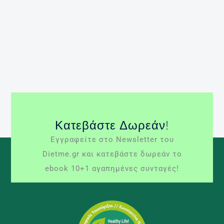
τροφές που βοηθούν στην μνήμη, υπάρχους
τροφές που μειώνουν το άγχος; Η αλήθεια είναι
πως η διατροφή σχετίζεται άμεσα και με την
απόδοση ενός ατόμου, ενώ όλοι λίγο […]
Περισσότερα »
άγχος
εξετάσεις
μνήμη
πανελλαδικές
εξετάσεις
πρωινό
Κατεβάστε Δωρεάν!
Εγγραφείτε στο Newsletter του
Dietme.gr και κατεβάστε δωρεάν το
ebook 10+1 αγαπημένες συνταγές!