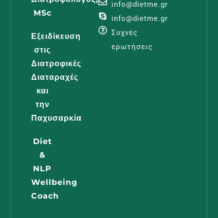
Λεμφοίδη
info@dietme.gr
MSc
Και
info@dietme.gr
Διατροφι
Συχνές
Εξειδίκευση
Φροντίδα
ερωτήσεις
στις
Διαβάστε -
Διατροφικές
Διαταραχές
και
Διατροφή
την
Εγκυμοσύ
Παχυσαρκία
Όλα Όσα
Diet
Πρέπει Ν
&
Γνωρίζει 
NLP
Μέλλουσ
Wellbeing
Μαμά
Coach
Διαβάστε -