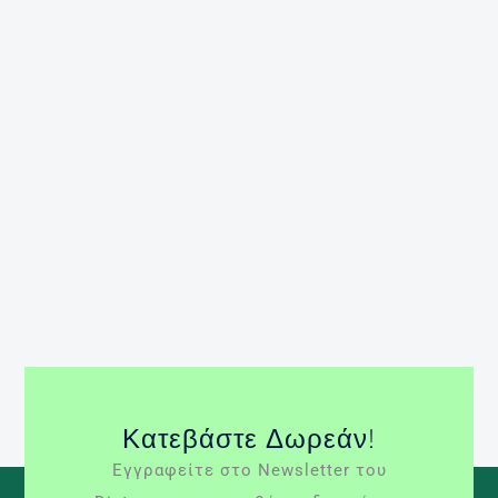
ζωντανούς μικροοργανισμούς, οι οποίοι μπορούν
και επιβιώνουν κατά την διάρκεια του περάσματός
τους μέσα από την γαστρεντερική οδό,
συμβάλλουν στη λειτουργία του εντέρου και
αποφέρουν οφέλη στον ανθρώπινο οργανισμό. Ως
ωφέλιμες επιδράσεις από την κατανάλωση
προβιοτικών μπορούν να χαρακτηριστούν η
βελτίωση της υγείας του εντερικού σωλήνα, η
ενδυνάμωση του […]
Περισσότερα »
γαστρεντερικός σωλήνας
εντερική χλωρίδα
προβιοτικά
φιλικά βακτήρια
Κατεβάστε Δωρεάν!
Εγγραφείτε στο Newsletter του