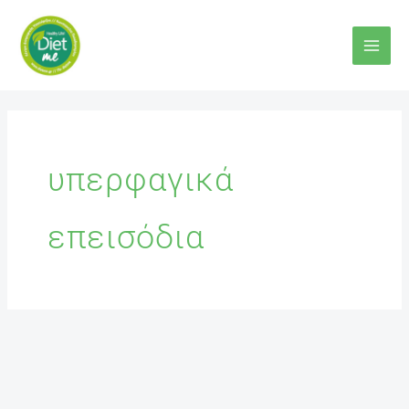
Μετάβαση
στο
περιεχόμενο
υπερφαγικά
επεισόδια