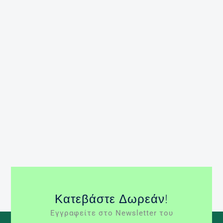
Η λήψη τροφής είναι μία απαραίτητη συμπεριφορά
η οποία απαιτείται ώστε να παρέχεται στον
ανθρώπινο οργανισμό η απαιτούμενη ενέργεια και
τα θρεπτικά συστατικά ώστε να διατηρηθεί στην
ζωή. Η πείνα αποτελεί το αρχικό ερέθισμα για την
λήψη τροφής. Το ερέθισμα αυτό ελέγχεται όχι
μόνο από την φυσιολογία του οργανισμού αλλά και
από διάφορες ψυχολογικές παραμέτρους, […]
Περισσότερα »
Κορεσμός
Όρεξη
Πείνα
συναισθηματική
φόρτιση
υπερφαγικά επεισόδια
Κατεβάστε Δωρεάν!
Εγγραφείτε στο Newsletter του