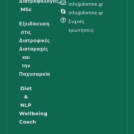
Διατροφολόγος,
Λεμφοίδη
info@dietme.gr
MSc
Και
info@dietme.gr
Διατροφι
Συχνές
Εξειδίκευση
Φροντίδα
ερωτήσεις
στις
Διαβάστε -
Διατροφικές
Διαταραχές
και
Διατροφή
την
Εγκυμοσύ
Παχυσαρκία
Όλα Όσα
Diet
Πρέπει Ν
&
Γνωρίζει 
NLP
Μέλλουσ
Wellbeing
Μαμά
Coach
Διαβάστε -