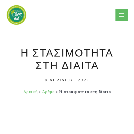
Μετάβαση
στο
περιεχόμενο
Η ΣΤΑΣΙΜΌΤΗΤΑ
ΣΤΗ ΔΊΑΙΤΑ
8 ΑΠΡΙΛΊΟΥ, 2021
Αρχική
»
Άρθρα
»
Η στασιμότητα στη δίαιτα