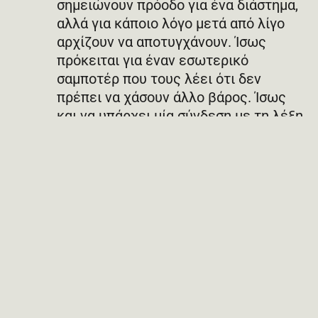
σημειώνουν πρόοδο για ένα διάστημα,
αλλά για κάποιο λόγο μετά από λίγο
αρχίζουν να αποτυγχάνουν. Ίσως
πρόκειται για έναν εσωτερικό
σαμποτέρ που τους λέει ότι δεν
πρέπει να χάσουν άλλο βάρος. Ίσως
και να υπάρχει μία σύνδεση με τη λέξη
‘’χάνω’’ στην οποία αντιδρούν
συναισθηματικά κάποια άτομα. Εάν σας
συμβαίνει κάτι τέτοιο,
επικεντρωθείτε και πάλι στο τι
κερδίζετε από την διαδικασία της
αλλαγής.
Άλλοι λόγοι:
Άλλοι ίσως νιώθουν ότι
δεν τους αξίζει να πετύχουν ή ότι όσο
πολύ κι αν προσπαθήσουν,
αποκλείεται να τα καταφέρουν ποτέ.