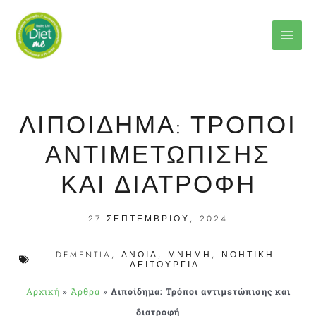
Μετάβαση
στο
περιεχόμενο
ΛΙΠΟΊΔΗΜΑ: ΤΡΌΠΟΙ
ΑΝΤΙΜΕΤΏΠΙΣΗΣ
ΚΑΙ ΔΙΑΤΡΟΦΉ
27 ΣΕΠΤΕΜΒΡΊΟΥ, 2024
DEMENTIA
,
ΆΝΟΙΑ
,
ΜΝΉΜΗ
,
ΝΟΗΤΙΚΉ
ΛΕΙΤΟΥΡΓΊΑ
Αρχική
»
Άρθρα
»
Λιποίδημα: Τρόποι αντιμετώπισης και
διατροφή