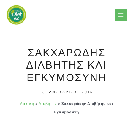
Μετάβαση
στο
περιεχόμενο
ΣΑΚΧΑΡΏΔΗΣ
ΔΙΑΒΉΤΗΣ ΚΑΙ
ΕΓΚΥΜΟΣΎΝΗ
18 ΙΑΝΟΥΑΡΊΟΥ, 2016
Αρχική
»
Διαβήτης
»
Σακχαρώδης Διαβήτης και
Εγκυμοσύνη