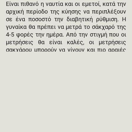
Είναι πιθανό η ναυτία και οι εμετοί, κατά την
αρχική περίοδο της κύησης να περιπλέξουν
σε ένα ποσοστό την διαβητική ρύθμιση. Η
γυναίκα θα πρέπει να μετρά το σάκχαρό της
4-5 φορές την ημέρα. Από την στιγμή που οι
μετρήσεις θα είναι καλές, οι μετρήσεις
σακχάρου μπορούν να γίνουν και πιο αραιές
(προγευματικές τιμές γλυκόζης 65-
100mg/dl, μεταγευματικές τιμές γλυκόζης
90-145mg/dl).
Τόσο πριν όσο και κατά την διάρκεια της
κύησης θα πρέπει να ακολουθείται ένα
εξατομικευμένο διαιτολόγιο το οποίο θα
παρέχεται πάντα από τους ειδικούς, ενώ οι
διατροφικές συμβουλές αποτελούν το
σημαντικότερο στήριγμα της θεραπείας της