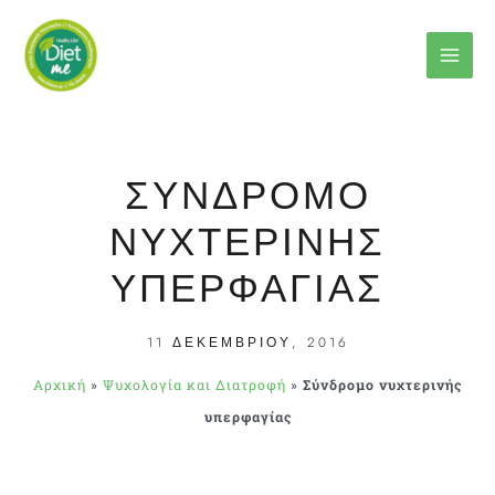
Μετάβαση
στο
περιεχόμενο
ΣΎΝΔΡΟΜΟ
ΝΥΧΤΕΡΙΝΉΣ
ΥΠΕΡΦΑΓΊΑΣ
11 ΔΕΚΕΜΒΡΊΟΥ, 2016
Αρχική
»
Ψυχολογία και Διατροφή
»
Σύνδρομο νυχτερινής
υπερφαγίας