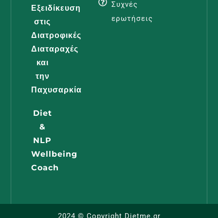
Διατροφι
Συχνές
Εξειδίκευση
Φροντίδα
ερωτήσεις
στις
Διαβάστε -
Διατροφικές
Διαταραχές
και
Διατροφή
την
Εγκυμοσύ
Παχυσαρκία
Όλα Όσα
Diet
Πρέπει Ν
&
Γνωρίζει 
NLP
Μέλλουσ
Wellbeing
Μαμά
Coach
Διαβάστε -
2024 © Copyright Dietme.gr