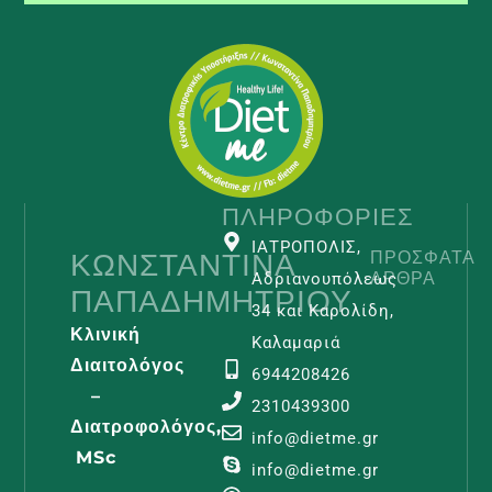
ΠΛΗΡΟΦΟΡΊΕΣ
ΙΑΤΡΟΠΟΛΙΣ,
ΚΩΝΣΤΑΝΤΊΝΑ
ΠΡΌΣΦΑΤΑ
ΆΡΘΡΑ
Αδριανουπόλεως
ΠΑΠΑΔΗΜΗΤΡΊΟΥ
34 και Καρολίδη,
Κλινική
Καλαμαριά
Διαιτολόγος
6944208426
–
2310439300
Διατροφολόγος,
Λεμφοίδη
info@dietme.gr
MSc
Και
info@dietme.gr