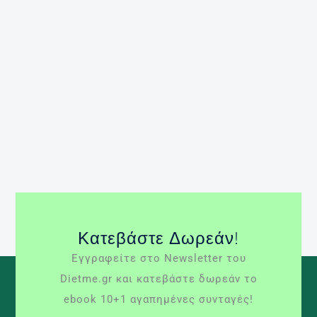
Διατροφή Κάθε καλοκαίρι φέρνει μαζί του το ίδιο
άγχος, πώς θα αποκτήσουμε το επιθυμητό
μαύρισμα! Και το αποτέλεσμα είναι να εκτιθόμαστε
πολλές ώρες στον ήλιο με καταστροφικές
συνέπειες για το δέρμα μας, αλλά και την συνολική
μας υγεία. Το ευχάριστο είναι ότι υπάρχουν τρόποι
μέσω της διατροφής μας, […]
Περισσότερα »
ασβέστιο
ήλιος
καροτενοειδή
μαύρισμα
μελανίνη
νερό
τυροσίνη
χαλκός
Κατεβάστε Δωρεάν!
Εγγραφείτε στο Newsletter του
Dietme.gr και κατεβάστε δωρεάν το
ebook 10+1 αγαπημένες συνταγές!