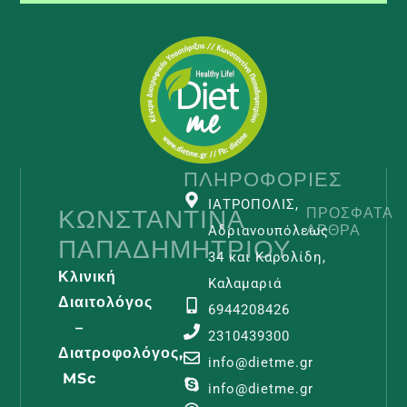
ΠΛΗΡΟΦΟΡΊΕΣ
ΙΑΤΡΟΠΟΛΙΣ,
ΚΩΝΣΤΑΝΤΊΝΑ
ΠΡΌΣΦΑΤΑ
ΆΡΘΡΑ
Αδριανουπόλεως
ΠΑΠΑΔΗΜΗΤΡΊΟΥ
34 και Καρολίδη,
Κλινική
Καλαμαριά
Διαιτολόγος
6944208426
–
2310439300
Διατροφολόγος,
Λεμφοίδη
info@dietme.gr
MSc
Και
info@dietme.gr