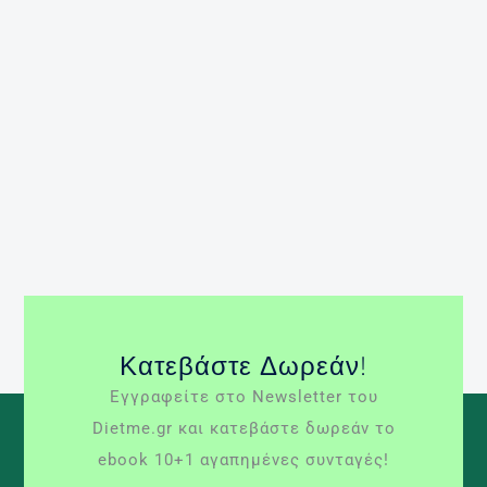
Διατροφή Κάθε καλοκαίρι φέρνει μαζί του το ίδιο
άγχος, πώς θα αποκτήσουμε το επιθυμητό
μαύρισμα! Και το αποτέλεσμα είναι να εκτιθόμαστε
πολλές ώρες στον ήλιο με καταστροφικές
συνέπειες για το δέρμα μας, αλλά και την συνολική
μας υγεία. Το ευχάριστο είναι ότι υπάρχουν τρόποι
μέσω της διατροφής μας, […]
Περισσότερα »
ασβέστιο
ήλιος
καροτενοειδή
μαύρισμα
μελανίνη
νερό
τυροσίνη
χαλκός
Κατεβάστε Δωρεάν!
Εγγραφείτε στο Newsletter του
Dietme.gr και κατεβάστε δωρεάν το
ebook 10+1 αγαπημένες συνταγές!