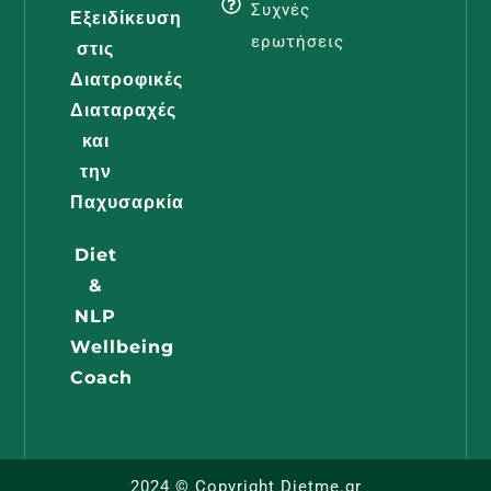
Διατροφι
Συχνές
Εξειδίκευση
Φροντίδα
ερωτήσεις
στις
Διαβάστε -
Διατροφικές
Διαταραχές
και
Διατροφή
την
Εγκυμοσύ
Παχυσαρκία
Όλα Όσα
Diet
Πρέπει Ν
&
Γνωρίζει 
NLP
Μέλλουσ
Wellbeing
Μαμά
Coach
Διαβάστε -
2024 © Copyright Dietme.gr