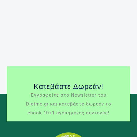
σχετίζονται με την παχυσαρκία των παιδιών, όπως
είναι ο σακχαρώδης διαβήτης Τύπου 2, και η
λιπώδης διήθηση του ήπατος. Η παιδική
παχυσαρκία οφείλεται στην αλλαγή της
ενεργειακής εξίσωσης. Τα αίτια για αυτή την
αλλαγή στα παιδιά […]
Περισσότερα »
παιδί
παχυσαρκία
Κατεβάστε Δωρεάν!
Εγγραφείτε στο Newsletter του
Dietme.gr και κατεβάστε δωρεάν το
ebook 10+1 αγαπημένες συνταγές!