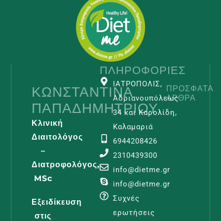
ΠΛΗΡΟΦΟΡΊΕΣ
ΙΑΤΡΟΠΟΛΙΣ,
ΚΩΝΣΤΑΝΤΊΝΑ
ΠΡΌΣΦΑΤΑ
ΆΡΘΡΑ
Αδριανουπόλεως
ΠΑΠΑΔΗΜΗΤΡΊΟΥ
34 και Καρολίδη,
Κλινική
Καλαμαριά
Διαιτολόγος
6944208426
–
2310439300
Διατροφολόγος,
Λεμφοίδη
info@dietme.gr
MSc
Και
info@dietme.gr
Διατροφι
Συχνές
Εξειδίκευση
Φροντίδα
ερωτήσεις
στις