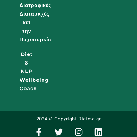
Διαβάστε -
Διατροφικές
Διαταραχές
και
Διατροφή
την
Εγκυμοσύ
Παχυσαρκία
Όλα Όσα
Diet
Πρέπει Ν
&
Γνωρίζει 
NLP
Μέλλουσ
Wellbeing
Μαμά
Coach
Διαβάστε -
2024 © Copyright Dietme.gr
F
T
I
L
a
w
n
i