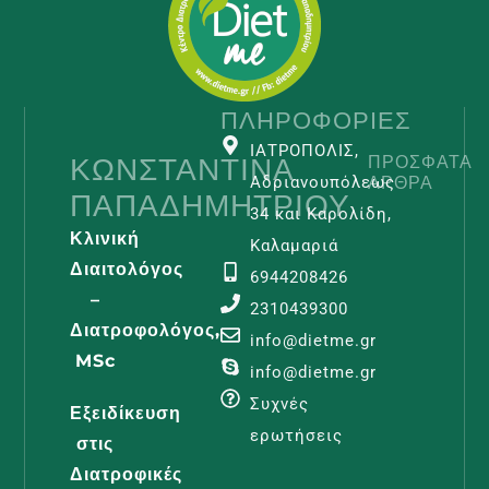
ΠΛΗΡΟΦΟΡΊΕΣ
ΙΑΤΡΟΠΟΛΙΣ,
ΚΩΝΣΤΑΝΤΊΝΑ
ΠΡΌΣΦΑΤΑ
ΆΡΘΡΑ
Αδριανουπόλεως
ΠΑΠΑΔΗΜΗΤΡΊΟΥ
34 και Καρολίδη,
Κλινική
Καλαμαριά
Διαιτολόγος
6944208426
–
2310439300
Διατροφολόγος,
Λεμφοίδη
info@dietme.gr
MSc
Και
info@dietme.gr
Διατροφι
Συχνές
Εξειδίκευση
Φροντίδα
ερωτήσεις
στις
Διαβάστε -
Διατροφικές