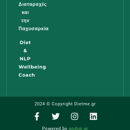
Διαταραχές
και
Διατροφή
την
Εγκυμοσύ
Παχυσαρκία
Όλα Όσα
Diet
Πρέπει Ν
&
Γνωρίζει 
NLP
Μέλλουσ
Wellbeing
Μαμά
Coach
Διαβάστε -
2024 © Copyright Dietme.gr
F
T
I
L
a
w
n
i
c
i
s
n
Powered by
godigi.gr