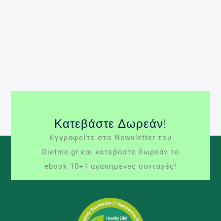
και μαγικά την κατάλληλη εκείνη δίαιτα που θα
τους εξασφαλίσει τα πιο άμεσα αποτελέσματα,
χωρίς να δίνουν ιδιαίτερη σημασία για το αν είναι
ή όχι επικίνδυνη αυτή η διατροφή. Δίαιτες […]
Περισσότερα »
απίσχνανση
δίαιτα Atkins
στερητικές δίαιτες
χημικές δίαιτες
Κατεβάστε Δωρεάν!
Εγγραφείτε στο Newsletter του
Dietme.gr και κατεβάστε δωρεάν το
ebook 10+1 αγαπημένες συνταγές!