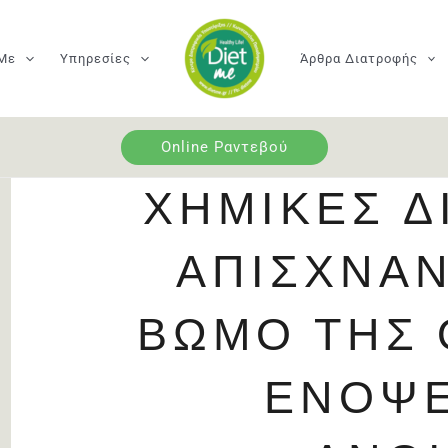
 Με
Υπηρεσίες
Άρθρα Διατροφής
Online Ραντεβού
ΧΗΜΙΚΈΣ Δ
ΑΠΊΣΧΝΑ
ΒΩΜΌ ΤΗΣ
ΕΝΌΨΕ