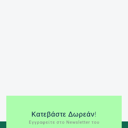
Είναι γεγονός ότι στη σύγχρονη κοινωνία, ένα
μεγάλο μέρος του πληθυσμού έχει εύκολη
πρόσβαση σε μια πληθώρα τροφίμων με
αποτέλεσμα οι άνθρωποι να μην στρέφονται στο
φαγητό μόνο ως απάντηση στο αίσθημα της πείνας
ή για να διατηρήσουν την υγεία τους, αλλά και για
την ευχαρίστηση, την ανακούφιση από το στρες ή
ως επιβράβευση. Ταυτόχρονα, […]
Περισσότερα »
άγχος
βιολογική Πείνα
διατροφικές
διαταραχές
συναισθηματική πείνα
σωματική
πείνα
Κατεβάστε Δωρεάν!
Εγγραφείτε στο Newsletter του