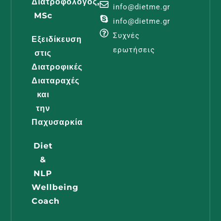
Διατροφολόγος,
Λεμφοίδη
info@dietme.gr
MSc
Και
info@dietme.gr
Διατροφι
Συχνές
Εξειδίκευση
Φροντίδα
ερωτήσεις
στις
Διαβάστε -
Διατροφικές
Διαταραχές
και
Διατροφή
την
Εγκυμοσύ
Παχυσαρκία
Όλα Όσα
Diet
Πρέπει Ν
&
Γνωρίζει 
NLP
Μέλλουσ
Wellbeing
Μαμά
Coach
Διαβάστε -