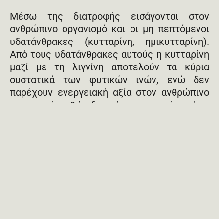
Μέσω της διατροφής εισάγονται στον
ανθρώπινο οργανισμό και οι μη πεπτόμενοι
υδατάνθρακες (κυτταρίνη, ημικυτταρίνη).
Από τους υδατάνθρακες αυτούς η κυτταρίνη
μαζί με τη λιγνίνη αποτελούν τα κύρια
συστατικά των φυτικών ινών, ενώ δεν
παρέχουν ενεργειακή αξία στον ανθρώπινο
οργανισμό, καθώς δεν πέπτονται από αυτόν.
Οι υδατάνθρακες αποτελούν το πιο δύσκολο
και πιο σημαντικό κεφάλαιο απέναντι στην
ασθένεια του διαβήτη, καθώς αποτελούν
εκείνο το διατροφικό στοιχείο το οποίο
επηρεάζει άμεσα τα επίπεδα της γλυκόζης
στο αίμα, αλλά και το πιο πολυσυζητημένο
και παρεξηγημένο διατροφικό στοιχείο,
χωρίς όμως να ξεχνάμε την σημασία και των