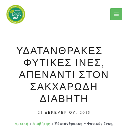
Μετάβαση
στο
περιεχόμενο
ΥΔΑΤΆΝΘΡΑΚΕΣ –
ΦΥΤΙΚΈΣ ΊΝΕΣ,
ΑΠΈΝΑΝΤΙ ΣΤΟΝ
ΣΑΚΧΑΡΏΔΗ
ΔΙΑΒΉΤΗ
21 ΔΕΚΕΜΒΡΊΟΥ, 2015
Αρχική
»
Διαβήτης
»
Υδατάνθρακες – Φυτικές Ίνες,