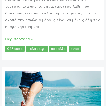
ταβέρνα; Ένα από τα σημαντικότερα λάθη των
διακοπών, είτε από ελλιπή προετοιμασία, είτε με
σκοπό την απώλεια βάρους είναι να μένεις όλη την
ημέρα νηστική και
Περισσότερα »
θάλασσα
καλοκαίρι
παραλία
σνακ
Κυτταρίτιδα,
η
“άλλη
όψη”
του