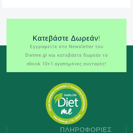
Κατεβάστε Δωρεάν!
Εγγραφείτε στο Newsletter του
Dietme.gr και κατεβάστε δωρεάν το
ebook 10+1 αγαπημένες συνταγές!
ΠΛΗΡΟΦΟΡΊΕΣ