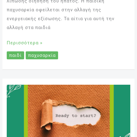
λιπώδης διήθηση του ήπατος. Η παιδική
παχυσαρκία οφείλεται στην αλλαγή της
ενεργειακής εξίσωσης. Τα αίτια για αυτή την
αλλαγή στα παιδιά
Περισσότερα »
παιδί
παχυσαρκία
Η
στασιμότητα
στη
δίαιτα