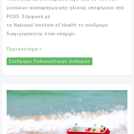
γυναικών αναπαραγωγικής ηλικίας υποφέρουν από
PCOS. Σύμφωνα με
το National Institute of Health το σύνδρομο
διαγιγνώσκεται όταν υπάρχει
Περισσότερα »
Σύνδρομο Πολυκυστικών Ωοθηκών
Σνακ
και
ελαφριά
γεύματα
στην