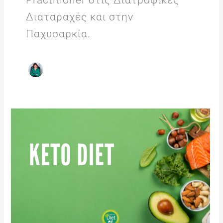
Διαταραχές και στην
Παχυσαρκία.
Κετογονική
δίαιτα
–
Τι
χρειάζεται
να
ξέρω