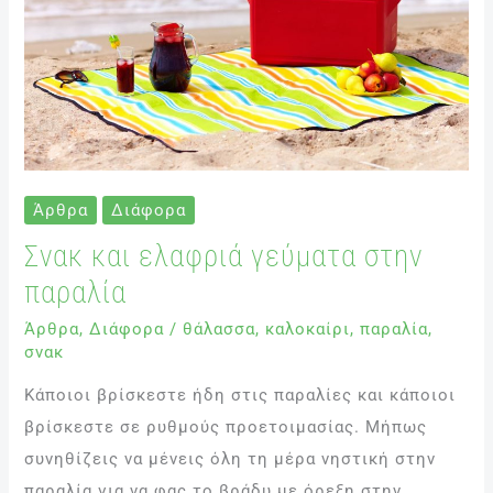
παραλία
Άρθρα
Διάφορα
Σνακ και ελαφριά γεύματα στην
παραλία
Άρθρα
,
Διάφορα
/
θάλασσα
,
καλοκαίρι
,
παραλία
,
σνακ
Κάποιοι βρίσκεστε ήδη στις παραλίες και κάποιοι
βρίσκεστε σε ρυθμούς προετοιμασίας. Μήπως
συνηθίζεις να μένεις όλη τη μέρα νηστική στην
παραλία για να φας το βράδυ με όρεξη στην