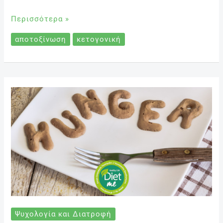
Περισσότερα »
αποτοξίνωση
κετογονική
Συναισθηματική
vs
Βιολογική
Πείνα
Ψυχολογία και Διατροφή