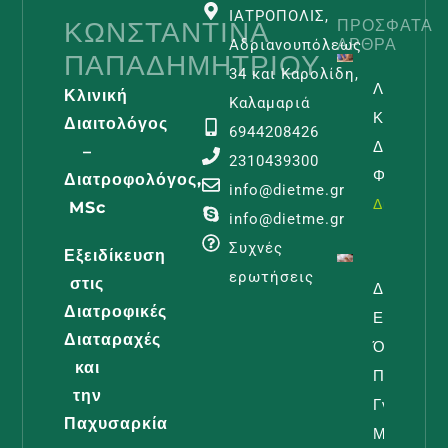
ΙΑΤΡΟΠΟΛΙΣ,
ΚΩΝΣΤΑΝΤΊΝΑ
ΠΡΌΣΦΑΤΑ
ΆΡΘΡΑ
Αδριανουπόλεως
ΠΑΠΑΔΗΜΗΤΡΊΟΥ
34 και Καρολίδη,
Λεμφοίδη
Κλινική
Καλαμαριά
Και
Διαιτολόγος
6944208426
Διατροφι
–
2310439300
Φροντίδα
Διατροφολόγος,
info@dietme.gr
Διαβάστε -
MSc
info@dietme.gr
Συχνές
Εξειδίκευση
ερωτήσεις
στις
Διατροφή
Διατροφικές
Εγκυμοσύ
Διαταραχές
Όλα Όσα
και
Πρέπει Ν
την
Γνωρίζει 
Παχυσαρκία
Μέλλουσ