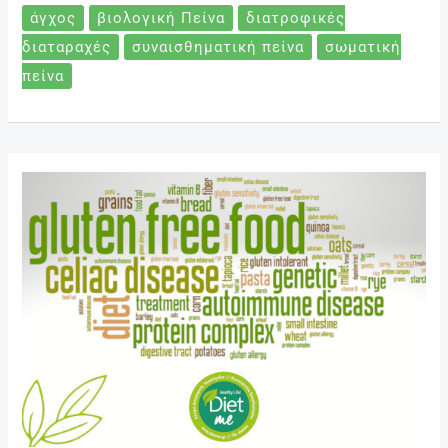
άγχος
βιολογική Πείνα
διατροφικές
διαταραχές
συναισθηματική πείνα
σωματική
πείνα
Κοιλιοκάκη