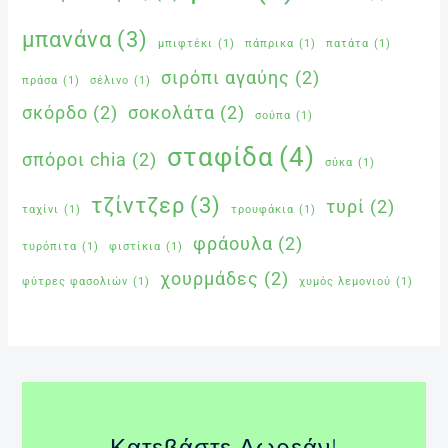
μπανάνα
(3)
μπιφτέκι
(1)
πάπρικα
(1)
πατάτα
(1)
σιρόπι αγαύης
(2)
πράσα
(1)
σέλινο
(1)
σκόρδο
(2)
σοκολάτα
(2)
σούπα
(1)
σταφίδα
(4)
σπόροι chia
(2)
σύκα
(1)
τζίντζερ
(3)
τυρί
(2)
ταχίνι
(1)
τρουφάκια
(1)
φράουλα
(2)
τυρόπιτα
(1)
φιστίκια
(1)
χουρμάδες
(2)
φύτρες φασολιών
(1)
χυμός λεμονιού
(1)
Κατεβάστε Δωρεάν!