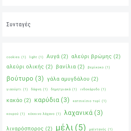
Συνταγές
Αυγά
(2)
αλεύρι βρώμης
(2)
cookies
(1)
light
(1)
αλεύρι ολικής
(2)
βανίλια
(2)
βερίκοκο
(1)
βούτυρο
(3)
γάλα αμυγδάλου
(2)
γιαούρτι
(1)
δάφνη
(1)
δημητριακά
(1)
ινδοκάρυδο
(1)
καρύδια
(3)
κακάο
(2)
κατσικίσιο τυρί
(1)
λαχανικά
(3)
κουρού
(1)
κόκκινο λάχανο
(1)
μέλι
(5)
λιναρόσπορος
(2)
μαϊντανός
(1)