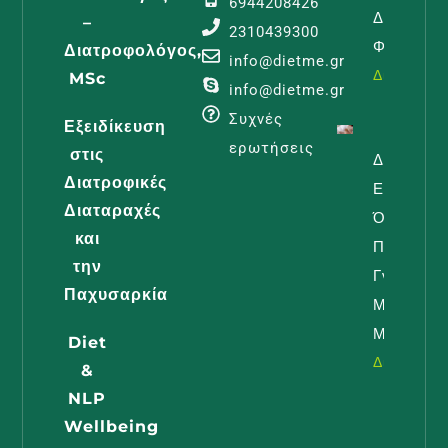
6944208426
Διατροφι
–
2310439300
Φροντίδα
Διατροφολόγος,
info@dietme.gr
Διαβάστε -
MSc
info@dietme.gr
Συχνές
Εξειδίκευση
ερωτήσεις
στις
Διατροφή
Διατροφικές
Εγκυμοσύ
Διαταραχές
Όλα Όσα
και
Πρέπει Ν
την
Γνωρίζει 
Παχυσαρκία
Μέλλουσ
Μαμά
Diet
Διαβάστε -
&
NLP
Wellbeing