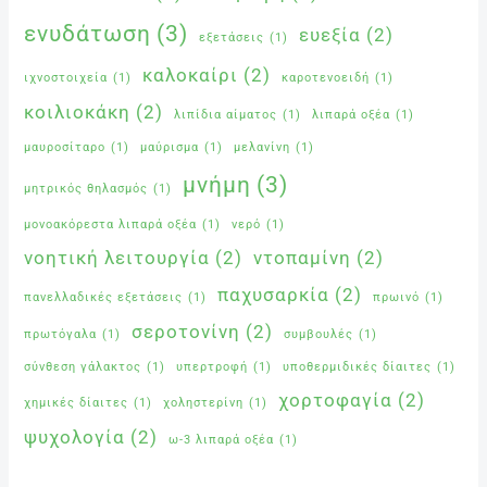
ενυδάτωση
(3)
ευεξία
(2)
εξετάσεις
(1)
καλοκαίρι
(2)
ιχνοστοιχεία
(1)
καροτενοειδή
(1)
κοιλιοκάκη
(2)
λιπίδια αίματος
(1)
λιπαρά οξέα
(1)
μαυροσίταρο
(1)
μαύρισμα
(1)
μελανίνη
(1)
μνήμη
(3)
μητρικός θηλασμός
(1)
μονοακόρεστα λιπαρά οξέα
(1)
νερό
(1)
νοητική λειτουργία
(2)
ντοπαμίνη
(2)
παχυσαρκία
(2)
πανελλαδικές εξετάσεις
(1)
πρωινό
(1)
σεροτονίνη
(2)
πρωτόγαλα
(1)
συμβουλές
(1)
σύνθεση γάλακτος
(1)
υπερτροφή
(1)
υποθερμιδικές δίαιτες
(1)
χορτοφαγία
(2)
χημικές δίαιτες
(1)
χοληστερίνη
(1)
ψυχολογία
(2)
ω-3 λιπαρά οξέα
(1)