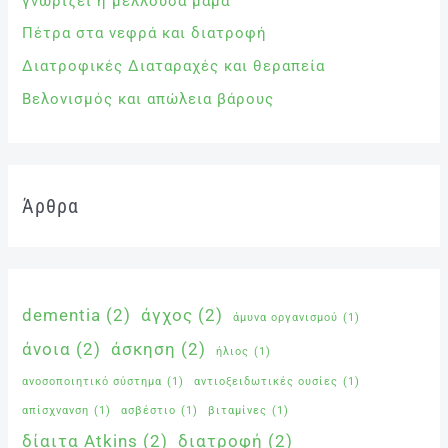
γνωρίζει η μέλλουσα μαμά
Πέτρα στα νεφρά και διατροφή
Διατροφικές Διαταραχές και θεραπεία
Βελονισμός και απώλεια βάρους
Άρθρα
dementia
(2)
άγχος
(2)
άμυνα οργανισμού
(1)
άνοια
(2)
άσκηση
(2)
ήλιος
(1)
ανοσοποιητικό σύστημα
(1)
αντιοξειδωτικές ουσίες
(1)
απίσχνανση
(1)
ασβέστιο
(1)
βιταμίνες
(1)
δίαιτα Atkins
(2)
διατροφή
(2)