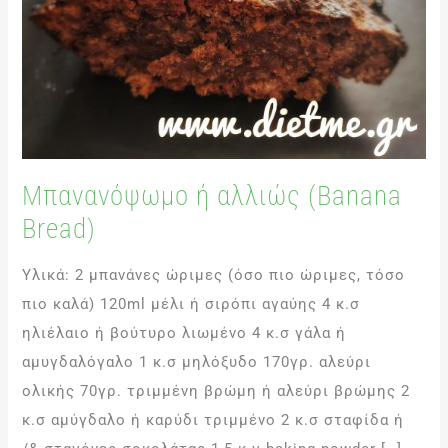
Μπανανόψωμο ή αλλιώς (Banana
Bread)
Υλικά: 2 μπανάνες ώριμες (όσο πιο ώριμες, τόσο
πιο καλά) 120ml μέλι ή σιρόπι αγαύης 4 κ.σ
ηλιέλαιο ή βούτυρο λιωμένο 4 κ.σ γάλα ή
αμυγδαλόγαλο 1 κ.σ μηλόξυδο 170γρ. αλεύρι
ολικής 70γρ. τριμμένη βρώμη ή αλεύρι βρώμης 2
κ.σ αμύγδαλο ή καρύδι τριμμένο 2 κ.σ σταφίδα ή