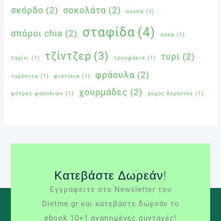
σκόρδο
(2)
σοκολάτα
(2)
σούπα
(1)
σταφίδα
(4)
σπόροι chia
(2)
σύκα
(1)
τζίντζερ
(3)
τυρί
(2)
ταχίνι
(1)
τρουφάκια
(1)
φράουλα
(2)
τυρόπιτα
(1)
φιστίκια
(1)
χουρμάδες
(2)
φύτρες φασολιών
(1)
χυμός λεμονιού
(1)
Κατεβάστε Δωρεάν!
Εγγραφείτε στο Newsletter του
Dietme.gr και κατεβάστε δωρεάν το
ebook 10+1 αγαπημένες συνταγές!