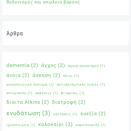
Βελονισμός και απώλεια βάρους
Άρθρα
dementia
(2)
άγχος
(2)
άμυνα οργανισμού
(1)
άνοια
(2)
άσκηση
(2)
ήλιος
(1)
ανοσοποιητικό σύστημα
(1)
αντιοξειδωτικές ουσίες
(1)
απίσχνανση
(1)
ασβέστιο
(1)
βιταμίνες
(1)
δίαιτα Atkins
(2)
διατροφή
(2)
ενυδάτωση
(3)
ευεξία
(2)
εξετάσεις
(1)
καλοκαίρι
(2)
ιχνοστοιχεία
(1)
καροτενοειδή
(1)