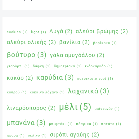
Αυγά
(2)
αλεύρι βρώμης
(2)
cookies
(1)
light
(1)
αλεύρι ολικής
(2)
βανίλια
(2)
βερίκοκο
(1)
βούτυρο
(3)
γάλα αμυγδάλου
(2)
γιαούρτι
(1)
δάφνη
(1)
δημητριακά
(1)
ινδοκάρυδο
(1)
καρύδια
(3)
κακάο
(2)
κατσικίσιο τυρί
(1)
λαχανικά
(3)
κουρού
(1)
κόκκινο λάχανο
(1)
μέλι
(5)
λιναρόσπορος
(2)
μαϊντανός
(1)
μπανάνα
(3)
μπιφτέκι
(1)
πάπρικα
(1)
πατάτα
(1)
σιρόπι αγαύης
(2)
πράσα
(1)
σέλινο
(1)