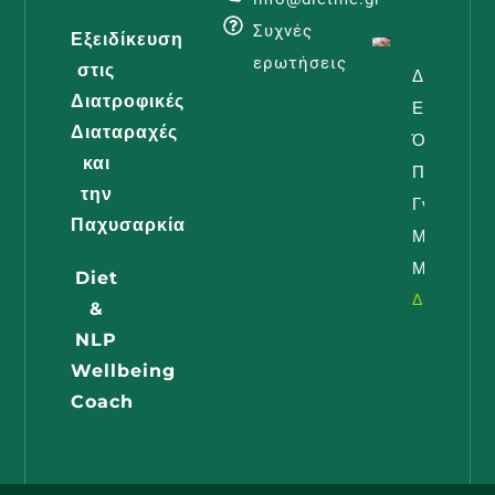
Συχνές
Εξειδίκευση
ερωτήσεις
στις
Διατροφή
Διατροφικές
Εγκυμοσύ
Διαταραχές
Όλα Όσα
και
Πρέπει Ν
την
Γνωρίζει 
Παχυσαρκία
Μέλλουσ
Μαμά
Diet
Διαβάστε -
&
NLP
Wellbeing
Coach