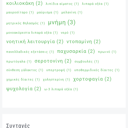
κοιλιοκάκη
(2)
λιπίδια αίματος
(1)
λιπαρά οξέα
(1)
μαυροσίταρο
(1)
μαύρισμα
(1)
μελανίνη
(1)
μνήμη
(3)
μητρικός θηλασμός
(1)
μονοακόρεστα λιπαρά οξέα
(1)
νερό
(1)
νοητική λειτουργία
(2)
ντοπαμίνη
(2)
παχυσαρκία
(2)
πανελλαδικές εξετάσεις
(1)
πρωινό
(1)
σεροτονίνη
(2)
πρωτόγαλα
(1)
συμβουλές
(1)
σύνθεση γάλακτος
(1)
υπερτροφή
(1)
υποθερμιδικές δίαιτες
(1)
χορτοφαγία
(2)
χημικές δίαιτες
(1)
χοληστερίνη
(1)
ψυχολογία
(2)
ω-3 λιπαρά οξέα
(1)
Συνταγές