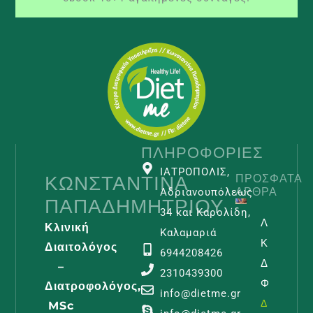
ΠΛΗΡΟΦΟΡΊΕΣ
ΙΑΤΡΟΠΟΛΙΣ,
ΚΩΝΣΤΑΝΤΊΝΑ
ΠΡΌΣΦΑΤΑ
ΆΡΘΡΑ
Αδριανουπόλεως
ΠΑΠΑΔΗΜΗΤΡΊΟΥ
34 και Καρολίδη,
Λεμφοίδη
Κλινική
Καλαμαριά
Και
Διαιτολόγος
6944208426
Διατροφι
–
2310439300
Φροντίδα
Διατροφολόγος,
info@dietme.gr
Διαβάστε -
MSc