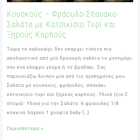
με
Κουσκούς – Φράουλο-Σπανακο-
Κατσικίσιο
Σαλάτα με Κατσικίσιο Τυρί και
Τυρί
και
Ξηρούς Καρπούς
Ξηρούς
Τώρα το καλοκαίρι δεν υπάρχει τίποτα πιο
Καρπούς
απολαυστικό από μία δροσερή σαλάτα το μεσημέρι
σαν ένα ελαφρύ γεύμα ή το βραδάκι. Σας
παρουσιάζω λοιπόν μία από τις αγαπημένες μου.
Σαλάτα με κουσκους, φράουλες, σπανάκι,
κατσικίσιο τυρί και ξηρούς καρπούς. Υλικά (για 2
άτομα): Υλικά για την Σαλάτα: 6 φράουλες 1/8
κόκκινο λάχανο 1 χούφτα baby […]
Περισσότερα »