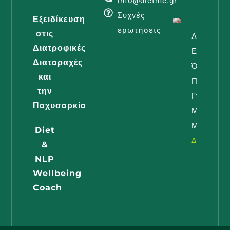
info@dietme.gr
Συχνές
Εξειδίκευση
ερωτήσεις
στις
Διατροφή
Διατροφικές
Εγκυμοσύ
Διαταραχές
Όλα Όσα
και
Πρέπει Ν
την
Γνωρίζει 
Παχυσαρκία
Μέλλουσ
Μαμά
Diet
Διαβάστε -
&
NLP
Wellbeing
Coach