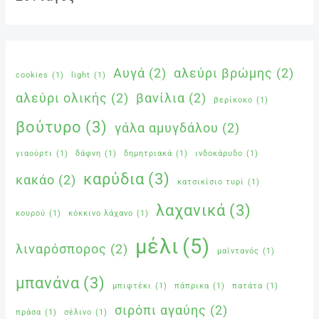
Αυγά
(2)
αλεύρι βρώμης
(2)
cookies
(1)
light
(1)
αλεύρι ολικής
(2)
βανίλια
(2)
βερίκοκο
(1)
βούτυρο
(3)
γάλα αμυγδάλου
(2)
γιαούρτι
(1)
δάφνη
(1)
δημητριακά
(1)
ινδοκάρυδο
(1)
καρύδια
(3)
κακάο
(2)
κατσικίσιο τυρί
(1)
λαχανικά
(3)
κουρού
(1)
κόκκινο λάχανο
(1)
μέλι
(5)
λιναρόσπορος
(2)
μαϊντανός
(1)
μπανάνα
(3)
μπιφτέκι
(1)
πάπρικα
(1)
πατάτα
(1)
σιρόπι αγαύης
(2)
πράσα
(1)
σέλινο
(1)