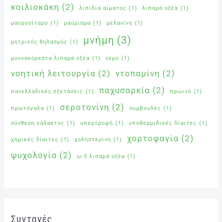
κοιλιοκάκη
(2)
λιπίδια αίματος
(1)
λιπαρά οξέα
(1)
μαυροσίταρο
(1)
μαύρισμα
(1)
μελανίνη
(1)
μνήμη
(3)
μητρικός θηλασμός
(1)
μονοακόρεστα λιπαρά οξέα
(1)
νερό
(1)
νοητική λειτουργία
(2)
ντοπαμίνη
(2)
παχυσαρκία
(2)
πανελλαδικές εξετάσεις
(1)
πρωινό
(1)
σεροτονίνη
(2)
πρωτόγαλα
(1)
συμβουλές
(1)
σύνθεση γάλακτος
(1)
υπερτροφή
(1)
υποθερμιδικές δίαιτες
(1)
χορτοφαγία
(2)
χημικές δίαιτες
(1)
χοληστερίνη
(1)
ψυχολογία
(2)
ω-3 λιπαρά οξέα
(1)
Συνταγές