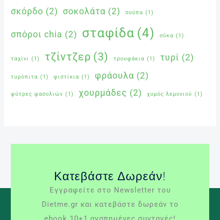
σκόρδο
(2)
σοκολάτα
(2)
σούπα
(1)
σταφίδα
(4)
σπόροι chia
(2)
σύκα
(1)
τζίντζερ
(3)
τυρί
(2)
ταχίνι
(1)
τρουφάκια
(1)
φράουλα
(2)
τυρόπιτα
(1)
φιστίκια
(1)
χουρμάδες
(2)
φύτρες φασολιών
(1)
χυμός λεμονιού
(1)
Κατεβάστε Δωρεάν!
Εγγραφείτε στο Newsletter του
Dietme.gr και κατεβάστε δωρεάν το
ebook 10+1 αγαπημένες συνταγές!