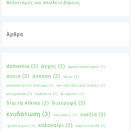
Βελονισμός και απώλεια βάρους
Άρθρα
dementia
(2)
άγχος
(2)
άμυνα οργανισμού
(1)
άνοια
(2)
άσκηση
(2)
ήλιος
(1)
ανοσοποιητικό σύστημα
(1)
αντιοξειδωτικές ουσίες
(1)
απίσχνανση
(1)
ασβέστιο
(1)
βιταμίνες
(1)
δίαιτα Atkins
(2)
διατροφή
(2)
ενυδάτωση
(3)
ευεξία
(2)
εξετάσεις
(1)
καλοκαίρι
(2)
ιχνοστοιχεία
(1)
καροτενοειδή
(1)