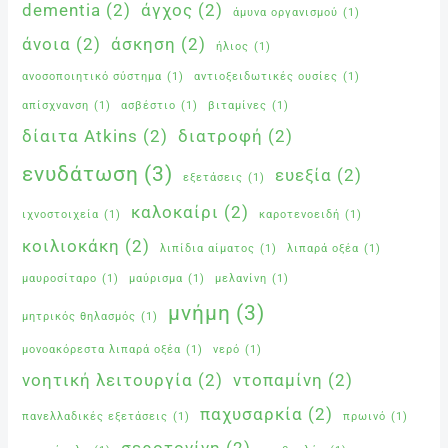
dementia
(2)
άγχος
(2)
άμυνα οργανισμού
(1)
άνοια
(2)
άσκηση
(2)
ήλιος
(1)
ανοσοποιητικό σύστημα
(1)
αντιοξειδωτικές ουσίες
(1)
απίσχνανση
(1)
ασβέστιο
(1)
βιταμίνες
(1)
δίαιτα Atkins
(2)
διατροφή
(2)
ενυδάτωση
(3)
ευεξία
(2)
εξετάσεις
(1)
καλοκαίρι
(2)
ιχνοστοιχεία
(1)
καροτενοειδή
(1)
κοιλιοκάκη
(2)
λιπίδια αίματος
(1)
λιπαρά οξέα
(1)
μαυροσίταρο
(1)
μαύρισμα
(1)
μελανίνη
(1)
μνήμη
(3)
μητρικός θηλασμός
(1)
μονοακόρεστα λιπαρά οξέα
(1)
νερό
(1)
νοητική λειτουργία
(2)
ντοπαμίνη
(2)
παχυσαρκία
(2)
πανελλαδικές εξετάσεις
(1)
πρωινό
(1)
σεροτονίνη
(2)