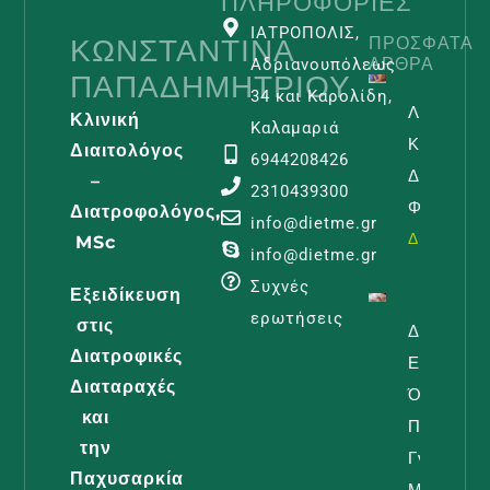
ΠΛΗΡΟΦΟΡΊΕΣ
ΙΑΤΡΟΠΟΛΙΣ,
ΚΩΝΣΤΑΝΤΊΝΑ
ΠΡΌΣΦΑΤΑ
ΆΡΘΡΑ
Αδριανουπόλεως
ΠΑΠΑΔΗΜΗΤΡΊΟΥ
34 και Καρολίδη,
Λεμφοίδη
Κλινική
Καλαμαριά
Και
Διαιτολόγος
6944208426
Διατροφι
–
2310439300
Φροντίδα
Διατροφολόγος,
info@dietme.gr
Διαβάστε -
MSc
info@dietme.gr
Συχνές
Εξειδίκευση
ερωτήσεις
στις
Διατροφή
Διατροφικές
Εγκυμοσύ
Διαταραχές
Όλα Όσα
και
Πρέπει Ν
την
Γνωρίζει 
Παχυσαρκία
Μέλλουσ