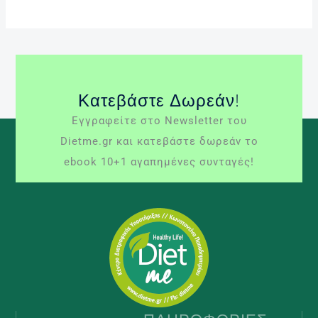
Κατεβάστε Δωρεάν!
Εγγραφείτε στο Newsletter του
Dietme.gr και κατεβάστε δωρεάν το
ebook 10+1 αγαπημένες συνταγές!