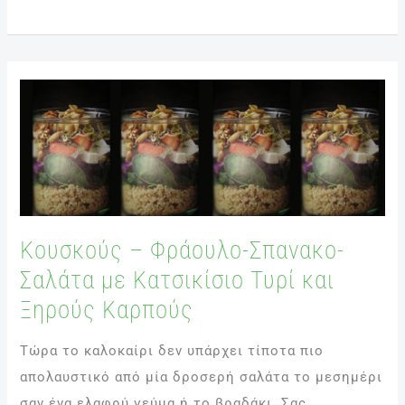
Κουσκούς
–
Φράουλο-
Σπανακο-
Σαλάτα
με
Κουσκούς – Φράουλο-Σπανακο-
Κατσικίσιο
Σαλάτα με Κατσικίσιο Τυρί και
Τυρί
και
Ξηρούς Καρπούς
Ξηρούς
Τώρα το καλοκαίρι δεν υπάρχει τίποτα πιο
Καρπούς
απολαυστικό από μία δροσερή σαλάτα το μεσημέρι
σαν ένα ελαφρύ γεύμα ή το βραδάκι. Σας