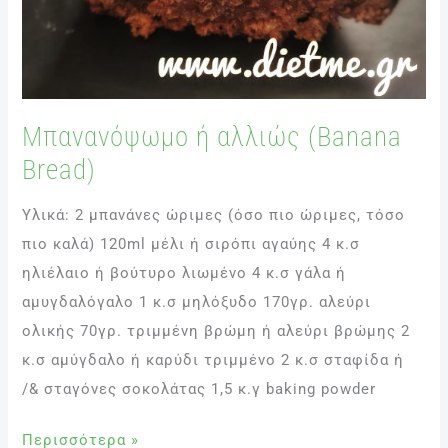
Μπανανόψωμο ή αλλιώς (Banana
Bread)
Υλικά: 2 μπανάνες ώριμες (όσο πιο ώριμες, τόσο
πιο καλά) 120ml μέλι ή σιρόπι αγαύης 4 κ.σ
ηλιέλαιο ή βούτυρο λιωμένο 4 κ.σ γάλα ή
αμυγδαλόγαλο 1 κ.σ μηλόξυδο 170γρ. αλεύρι
ολικής 70γρ. τριμμένη βρώμη ή αλεύρι βρώμης 2
κ.σ αμύγδαλο ή καρύδι τριμμένο 2 κ.σ σταφίδα ή
/& σταγόνες σοκολάτας 1,5 κ.γ baking powder
Περισσότερα »