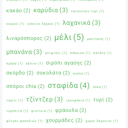
καρύδια
(3)
κακάο
(2)
κατσικίσιο τυρί
(1)
λαχανικά
(3)
κουρού
(1)
κόκκινο λάχανο
(1)
μέλι
(5)
λιναρόσπορος
(2)
μαϊντανός
(1)
μπανάνα
(3)
μπιφτέκι
(1)
πάπρικα
(1)
πατάτα
(1)
σιρόπι αγαύης
(2)
πράσα
(1)
σέλινο
(1)
σκόρδο
(2)
σοκολάτα
(2)
σούπα
(1)
σταφίδα
(4)
σπόροι chia
(2)
σύκα
(1)
τζίντζερ
(3)
τυρί
(2)
ταχίνι
(1)
τρουφάκια
(1)
φράουλα
(2)
τυρόπιτα
(1)
φιστίκια
(1)
χουρμάδες
(2)
φύτρες φασολιών
(1)
χυμός λεμονιού
(1)