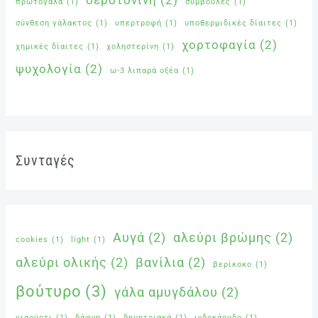
πρωτόγαλα
(1)
συμβουλές
(1)
σύνθεση γάλακτος
(1)
υπερτροφή
(1)
υποθερμιδικές δίαιτες
(1)
χορτοφαγία
(2)
χημικές δίαιτες
(1)
χοληστερίνη
(1)
ψυχολογία
(2)
ω-3 λιπαρά οξέα
(1)
Συνταγές
Αυγά
(2)
αλεύρι βρώμης
(2)
cookies
(1)
light
(1)
αλεύρι ολικής
(2)
βανίλια
(2)
βερίκοκο
(1)
βούτυρο
(3)
γάλα αμυγδάλου
(2)
γιαούρτι
(1)
δάφνη
(1)
δημητριακά
(1)
ινδοκάρυδο
(1)