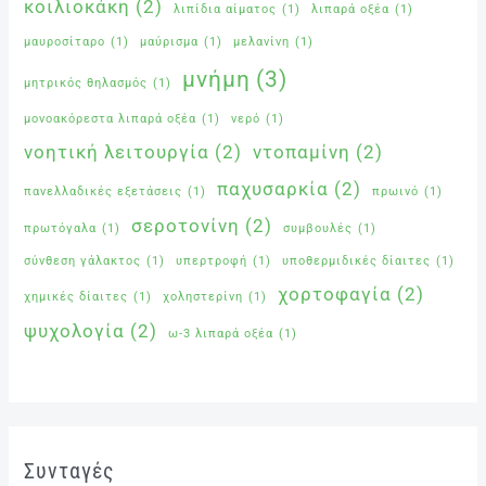
κοιλιοκάκη
(2)
λιπίδια αίματος
(1)
λιπαρά οξέα
(1)
μαυροσίταρο
(1)
μαύρισμα
(1)
μελανίνη
(1)
μνήμη
(3)
μητρικός θηλασμός
(1)
μονοακόρεστα λιπαρά οξέα
(1)
νερό
(1)
νοητική λειτουργία
(2)
ντοπαμίνη
(2)
παχυσαρκία
(2)
πανελλαδικές εξετάσεις
(1)
πρωινό
(1)
σεροτονίνη
(2)
πρωτόγαλα
(1)
συμβουλές
(1)
σύνθεση γάλακτος
(1)
υπερτροφή
(1)
υποθερμιδικές δίαιτες
(1)
χορτοφαγία
(2)
χημικές δίαιτες
(1)
χοληστερίνη
(1)
ψυχολογία
(2)
ω-3 λιπαρά οξέα
(1)
Συνταγές