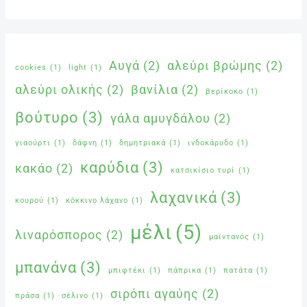
Αυγά
(2)
αλεύρι βρώμης
(2)
cookies
(1)
light
(1)
αλεύρι ολικής
(2)
βανίλια
(2)
βερίκοκο
(1)
βούτυρο
(3)
γάλα αμυγδάλου
(2)
γιαούρτι
(1)
δάφνη
(1)
δημητριακά
(1)
ινδοκάρυδο
(1)
καρύδια
(3)
κακάο
(2)
κατσικίσιο τυρί
(1)
λαχανικά
(3)
κουρού
(1)
κόκκινο λάχανο
(1)
μέλι
(5)
λιναρόσπορος
(2)
μαϊντανός
(1)
μπανάνα
(3)
μπιφτέκι
(1)
πάπρικα
(1)
πατάτα
(1)
σιρόπι αγαύης
(2)
πράσα
(1)
σέλινο
(1)