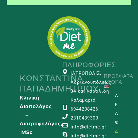
ΠΛΗΡΟΦΟΡΊΕΣ
ΙΑΤΡΟΠΟΛΙΣ,
ΚΩΝΣΤΑΝΤΊΝΑ
ΠΡΌΣΦΑΤΑ
ΆΡΘΡΑ
Αδριανουπόλεως
ΠΑΠΑΔΗΜΗΤΡΊΟΥ
34 και Καρολίδη,
Λεμφοίδη
Κλινική
Καλαμαριά
Και
Διαιτολόγος
6944208426
Διατροφι
–
2310439300
Φροντίδα
Διατροφολόγος,
info@dietme.gr
Διαβάστε -
MSc
info@dietme.gr