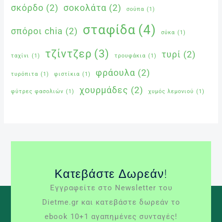
σκόρδο
(2)
σοκολάτα
(2)
σούπα
(1)
σταφίδα
(4)
σπόροι chia
(2)
σύκα
(1)
τζίντζερ
(3)
τυρί
(2)
ταχίνι
(1)
τρουφάκια
(1)
φράουλα
(2)
τυρόπιτα
(1)
φιστίκια
(1)
χουρμάδες
(2)
φύτρες φασολιών
(1)
χυμός λεμονιού
(1)
Κατεβάστε Δωρεάν!
Εγγραφείτε στο Newsletter του
Dietme.gr και κατεβάστε δωρεάν το
ebook 10+1 αγαπημένες συνταγές!