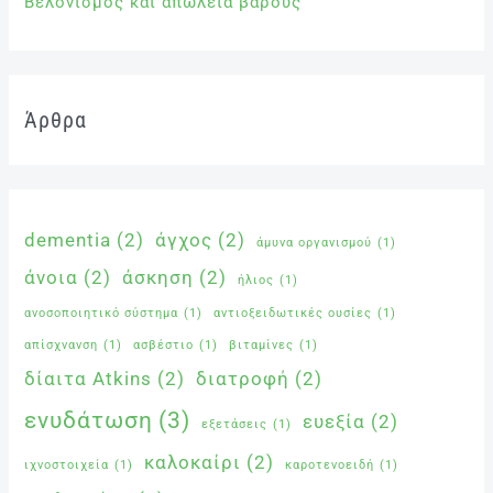
Βελονισμός και απώλεια βάρους
Άρθρα
dementia
(2)
άγχος
(2)
άμυνα οργανισμού
(1)
άνοια
(2)
άσκηση
(2)
ήλιος
(1)
ανοσοποιητικό σύστημα
(1)
αντιοξειδωτικές ουσίες
(1)
απίσχνανση
(1)
ασβέστιο
(1)
βιταμίνες
(1)
δίαιτα Atkins
(2)
διατροφή
(2)
ενυδάτωση
(3)
ευεξία
(2)
εξετάσεις
(1)
καλοκαίρι
(2)
ιχνοστοιχεία
(1)
καροτενοειδή
(1)