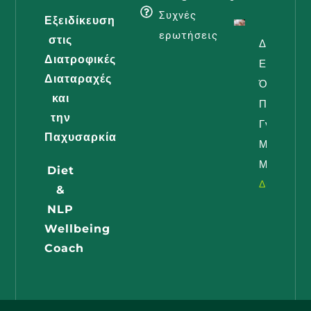
Συχνές
Εξειδίκευση
ερωτήσεις
στις
Διατροφή
Διατροφικές
Εγκυμοσύ
Διαταραχές
Όλα Όσα
και
Πρέπει Ν
την
Γνωρίζει 
Παχυσαρκία
Μέλλουσ
Μαμά
Diet
Διαβάστε -
&
NLP
Wellbeing
Coach