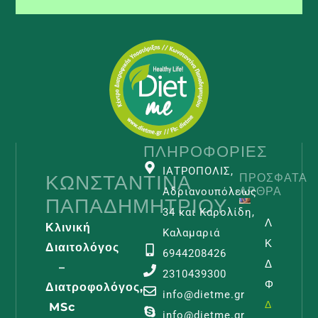
ΠΛΗΡΟΦΟΡΊΕΣ
ΙΑΤΡΟΠΟΛΙΣ,
ΚΩΝΣΤΑΝΤΊΝΑ
ΠΡΌΣΦΑΤΑ
ΆΡΘΡΑ
Αδριανουπόλεως
ΠΑΠΑΔΗΜΗΤΡΊΟΥ
34 και Καρολίδη,
Λεμφοίδη
Κλινική
Καλαμαριά
Και
Διαιτολόγος
6944208426
Διατροφι
–
2310439300
Φροντίδα
Διατροφολόγος,
info@dietme.gr
Διαβάστε -
MSc
info@dietme.gr