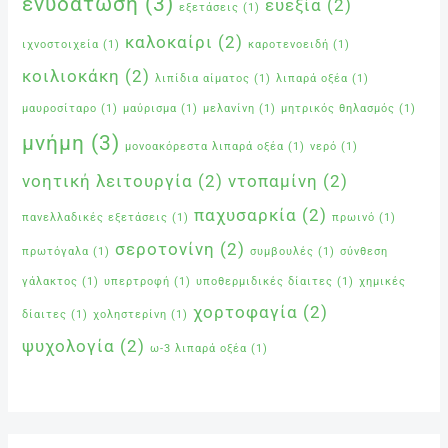
ενυδάτωση
(3)
ευεξία
(2)
εξετάσεις
(1)
καλοκαίρι
(2)
ιχνοστοιχεία
(1)
καροτενοειδή
(1)
κοιλιοκάκη
(2)
λιπίδια αίματος
(1)
λιπαρά οξέα
(1)
μαυροσίταρο
(1)
μαύρισμα
(1)
μελανίνη
(1)
μητρικός θηλασμός
(1)
μνήμη
(3)
μονοακόρεστα λιπαρά οξέα
(1)
νερό
(1)
νοητική λειτουργία
(2)
ντοπαμίνη
(2)
παχυσαρκία
(2)
πανελλαδικές εξετάσεις
(1)
πρωινό
(1)
σεροτονίνη
(2)
πρωτόγαλα
(1)
συμβουλές
(1)
σύνθεση
γάλακτος
(1)
υπερτροφή
(1)
υποθερμιδικές δίαιτες
(1)
χημικές
χορτοφαγία
(2)
δίαιτες
(1)
χοληστερίνη
(1)
ψυχολογία
(2)
ω-3 λιπαρά οξέα
(1)