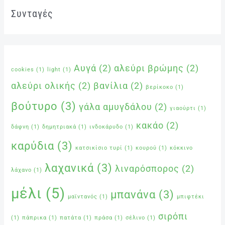
Συνταγές
Αυγά
(2)
αλεύρι βρώμης
(2)
cookies
(1)
light
(1)
αλεύρι ολικής
(2)
βανίλια
(2)
βερίκοκο
(1)
βούτυρο
(3)
γάλα αμυγδάλου
(2)
γιαούρτι
(1)
κακάο
(2)
δάφνη
(1)
δημητριακά
(1)
ινδοκάρυδο
(1)
καρύδια
(3)
κατσικίσιο τυρί
(1)
κουρού
(1)
κόκκινο
λαχανικά
(3)
λιναρόσπορος
(2)
λάχανο
(1)
μέλι
(5)
μπανάνα
(3)
μαϊντανός
(1)
μπιφτέκι
σιρόπι
(1)
πάπρικα
(1)
πατάτα
(1)
πράσα
(1)
σέλινο
(1)