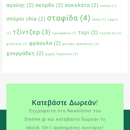
αγαύης
(2)
σκόρδο
(2)
σοκολάτα
(2)
σούπα
(1)
σταφίδα
(4)
σπόροι chia
(2)
σύκα
(1)
ταχίνι
τζίντζερ
(3)
τυρί
(2)
(1)
τρουφάκια
(1)
τυρόπιτα
(1)
φράουλα
(2)
φιστίκια
(1)
φύτρες φασολιών
(1)
χουρμάδες
(2)
χυμός λεμονιού
(1)
Κατεβάστε Δωρεάν!
Εγγραφείτε στο Newsletter του
Dietme.gr και κατεβάστε δωρεάν το
ebook 10+1 αγαπημένες συνταγές!