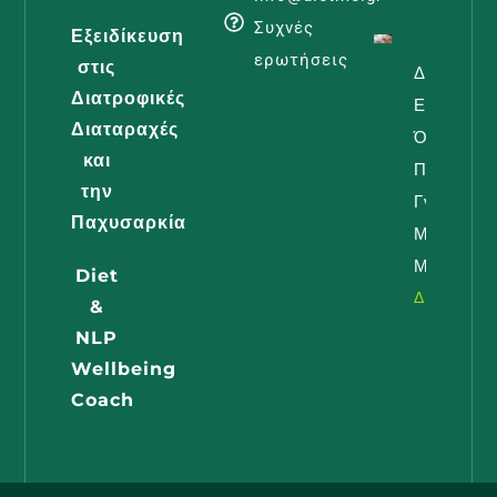
Συχνές
Εξειδίκευση
ερωτήσεις
στις
Διατροφή
Διατροφικές
Εγκυμοσύ
Διαταραχές
Όλα Όσα
και
Πρέπει Ν
την
Γνωρίζει 
Παχυσαρκία
Μέλλουσ
Μαμά
Diet
Διαβάστε -
&
NLP
Wellbeing
Coach