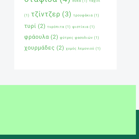
σύκα
(1)
ταχίνι
τζίντζερ
(3)
(1)
τρουφάκια
(1)
τυρί
(2)
τυρόπιτα
(1)
φιστίκια
(1)
φράουλα
(2)
φύτρες φασολιών
(1)
χουρμάδες
(2)
χυμός λεμονιού
(1)