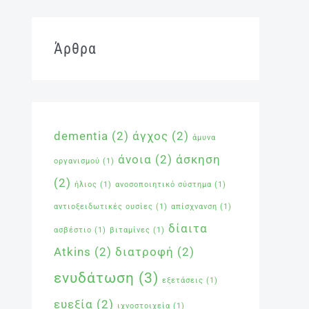
Άρθρα
dementia
(2)
άγχος
(2)
άμυνα
άνοια
(2)
άσκηση
οργανισμού
(1)
(2)
ήλιος
(1)
ανοσοποιητικό σύστημα
(1)
αντιοξειδωτικές ουσίες
(1)
απίσχνανση
(1)
δίαιτα
ασβέστιο
(1)
βιταμίνες
(1)
Atkins
(2)
διατροφή
(2)
ενυδάτωση
(3)
εξετάσεις
(1)
ευεξία
(2)
ιχνοστοιχεία
(1)