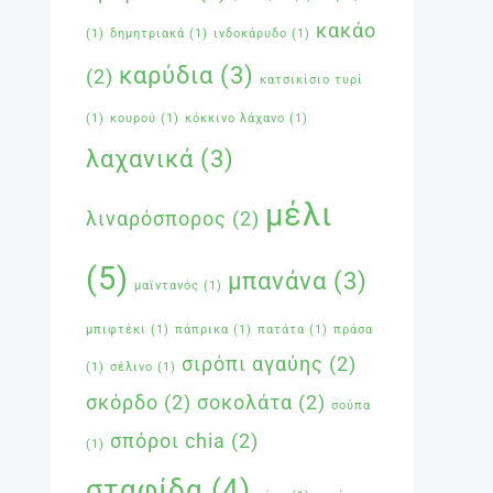
κακάο
(1)
δημητριακά
(1)
ινδοκάρυδο
(1)
καρύδια
(3)
(2)
κατσικίσιο τυρί
(1)
κουρού
(1)
κόκκινο λάχανο
(1)
λαχανικά
(3)
μέλι
λιναρόσπορος
(2)
(5)
μπανάνα
(3)
μαϊντανός
(1)
μπιφτέκι
(1)
πάπρικα
(1)
πατάτα
(1)
πράσα
σιρόπι αγαύης
(2)
(1)
σέλινο
(1)
σκόρδο
(2)
σοκολάτα
(2)
σούπα
σπόροι chia
(2)
(1)
σταφίδα
(4)