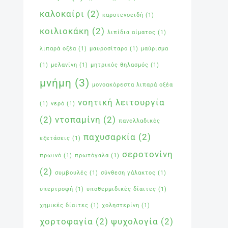
καλοκαίρι
(2)
καροτενοειδή
(1)
κοιλιοκάκη
(2)
λιπίδια αίματος
(1)
λιπαρά οξέα
(1)
μαυροσίταρο
(1)
μαύρισμα
(1)
μελανίνη
(1)
μητρικός θηλασμός
(1)
μνήμη
(3)
μονοακόρεστα λιπαρά οξέα
νοητική λειτουργία
(1)
νερό
(1)
(2)
ντοπαμίνη
(2)
πανελλαδικές
παχυσαρκία
(2)
εξετάσεις
(1)
σεροτονίνη
πρωινό
(1)
πρωτόγαλα
(1)
(2)
συμβουλές
(1)
σύνθεση γάλακτος
(1)
υπερτροφή
(1)
υποθερμιδικές δίαιτες
(1)
χημικές δίαιτες
(1)
χοληστερίνη
(1)
χορτοφαγία
(2)
ψυχολογία
(2)