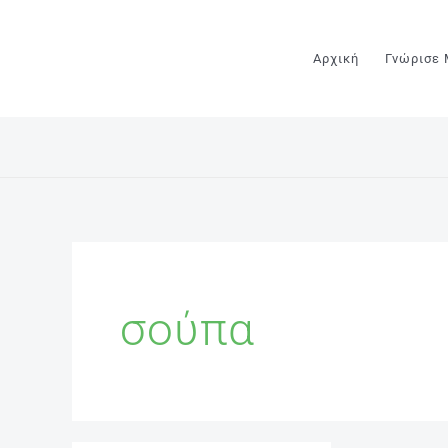
Μετάβαση
στο
Αρχική
Γνώρισε
περιεχόμενο
σούπα