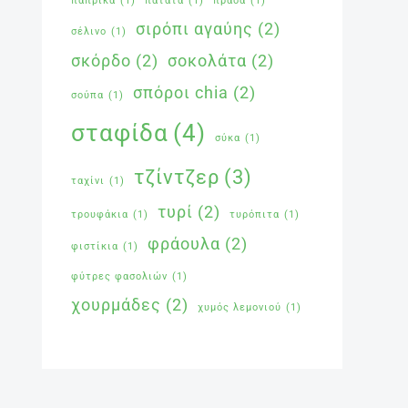
πάπρικα
(1)
πατάτα
(1)
πράσα
(1)
σιρόπι αγαύης
(2)
σέλινο
(1)
σκόρδο
(2)
σοκολάτα
(2)
σπόροι chia
(2)
σούπα
(1)
σταφίδα
(4)
σύκα
(1)
τζίντζερ
(3)
ταχίνι
(1)
τυρί
(2)
τρουφάκια
(1)
τυρόπιτα
(1)
φράουλα
(2)
φιστίκια
(1)
φύτρες φασολιών
(1)
χουρμάδες
(2)
χυμός λεμονιού
(1)