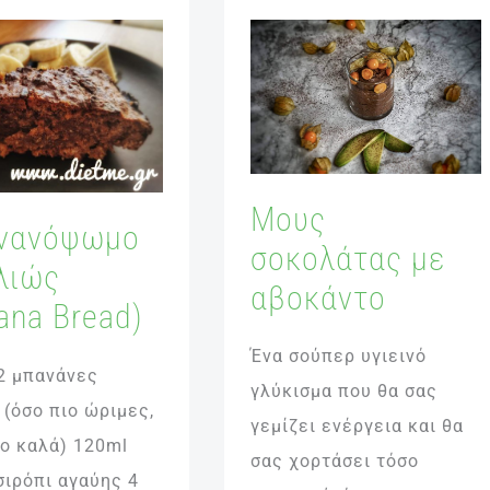
νόψωμο
Μους
σοκολάτας
με
a
αβοκάντο
Μους
νανόψωμο
σοκολάτας με
λιώς
αβοκάντο
ana Bread)
Ένα σούπερ υγιεινό
 2 μπανάνες
γλύκισμα που θα σας
 (όσο πιο ώριμες,
γεμίζει ενέργεια και θα
ιο καλά) 120ml
σας χορτάσει τόσο
σιρόπι αγαύης 4