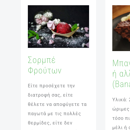
Σορμπέ
Μπανα
Φρούτων
ή
αλλιώς
(Banan
Bread)
Σορμπέ
Μπα
Φρούτων
ή αλ
(Ban
Είτε προσέχετε την
διατροφή σας, είτε
Υλικά:
θέλετε να αποφύγετε τα
ώριμες
παγωτά με τις πολλές
τόσο π
θερμίδες, είτε δεν
μέλι ή 