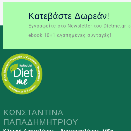
Κατεβάστε Δωρεάν!
Εγγραφείτε στο Newsletter του Dietme.gr 
ebook 10+1 αγαπημένες συνταγές!
ΚΩΝΣΤΑΝΤΊΝΑ
ΠΑΠΑΔΗΜΗΤΡΊΟΥ
Κλινική Διαιτολόγος – Διατροφολόγος,
MSc