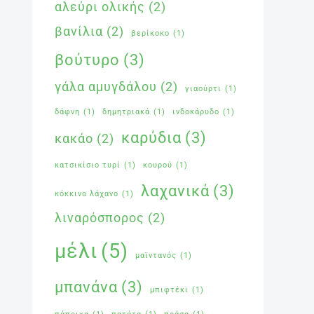
αλεύρι ολικής
(2)
βανίλια
(2)
βερίκοκο
(1)
βούτυρο
(3)
γάλα αμυγδάλου
(2)
γιαούρτι
(1)
δάφνη
(1)
δημητριακά
(1)
ινδοκάρυδο
(1)
καρύδια
(3)
κακάο
(2)
κατσικίσιο τυρί
(1)
κουρού
(1)
λαχανικά
(3)
κόκκινο λάχανο
(1)
λιναρόσπορος
(2)
μέλι
(5)
μαϊντανός
(1)
μπανάνα
(3)
μπιφτέκι
(1)