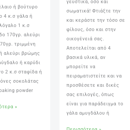
γευστικά, όσο και
έλαιο ή βούτυρο
σωματικά! Φτιάξτε την
 4 κ.σ γάλα ή
και κεράστε την τόσο σε
λόγαλο 1 κ.σ
φίλους, όσο και στην
δο 170γρ. αλεύρι
οικογένειά σας.
70γρ. τριμμένη
Αποτελείται από 4
ή αλεύρι βρώμης
βασικά υλικά, αν
μύγδαλο ή καρύδι
μπορείτε να
ο 2 κ.σ σταφίδα ή
πειραματιστείτε και να
γόνες σοκολάτας
προσθέσετε και δικές
 baking powder
σας επιλογές, όπως
είναι για παράδειγμα το
ότερα »
γάλα αμυγδάλου ή
Περισσότερα »