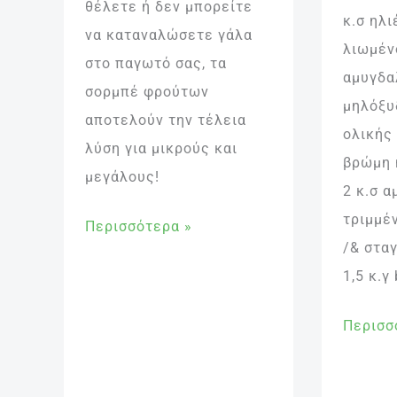
θέλετε ή δεν μπορείτε
κ.σ ηλι
να καταναλώσετε γάλα
λιωμένο
στο παγωτό σας, τα
αμυγδα
σορμπέ φρούτων
μηλόξυ
αποτελούν την τέλεια
ολικής 
λύση για μικρούς και
βρώμη 
μεγάλους!
2 κ.σ α
τριμμέν
Περισσότερα »
/& στα
1,5 κ.γ
Περισσ