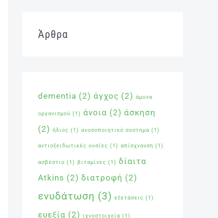
Άρθρα
dementia
(2)
άγχος
(2)
άμυνα
άνοια
(2)
άσκηση
οργανισμού
(1)
(2)
ήλιος
(1)
ανοσοποιητικό σύστημα
(1)
αντιοξειδωτικές ουσίες
(1)
απίσχνανση
(1)
δίαιτα
ασβέστιο
(1)
βιταμίνες
(1)
Atkins
(2)
διατροφή
(2)
ενυδάτωση
(3)
εξετάσεις
(1)
ευεξία
(2)
ιχνοστοιχεία
(1)