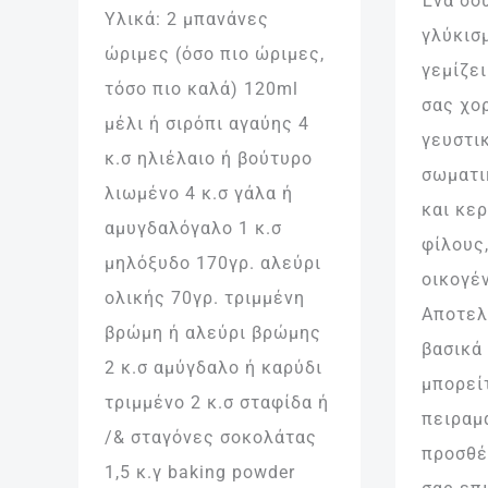
Ένα σο
Υλικά: 2 μπανάνες
γλύκισ
ώριμες (όσο πιο ώριμες,
γεμίζει
τόσο πιο καλά) 120ml
σας χο
μέλι ή σιρόπι αγαύης 4
γευστικ
κ.σ ηλιέλαιο ή βούτυρο
σωματι
λιωμένο 4 κ.σ γάλα ή
και κε
αμυγδαλόγαλο 1 κ.σ
φίλους,
μηλόξυδο 170γρ. αλεύρι
οικογέν
ολικής 70γρ. τριμμένη
Αποτελ
βρώμη ή αλεύρι βρώμης
βασικά 
2 κ.σ αμύγδαλο ή καρύδι
μπορεί
τριμμένο 2 κ.σ σταφίδα ή
πειραμα
/& σταγόνες σοκολάτας
προσθέ
1,5 κ.γ baking powder