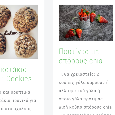
τάκια
Πουτίγκα
με
s
σπόρους
chia
Πουτίγκα με
σπόρους chia
κοτάκια
Τι θα χρειαστείς: 2
υ Cookies
κούπες γάλα καρύδας ή
άλλο φυτικό γάλα ή
α και θρεπτικά
όποιο γάλα προτιμάς
άκια, ιδανικά για
μισή κούπα σπόρους chia
ό στο σχολείο,