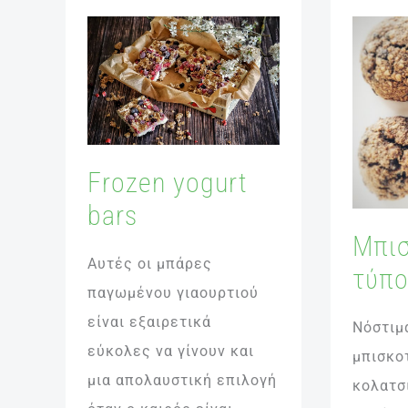
Frozen
Μπισκο
yogurt
τύπου
bars
Cookie
Frozen yogurt
bars
Μπισ
Αυτές οι μπάρες
τύπο
παγωμένου γιαουρτιού
είναι εξαιρετικά
Νόστιμ
εύκολες να γίνουν και
μπισκοτ
μια απολαυστική επιλογή
κολατσι