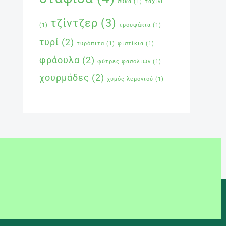
σύκα
(1)
ταχίνι
τζίντζερ
(3)
(1)
τρουφάκια
(1)
τυρί
(2)
τυρόπιτα
(1)
φιστίκια
(1)
φράουλα
(2)
φύτρες φασολιών
(1)
χουρμάδες
(2)
χυμός λεμονιού
(1)