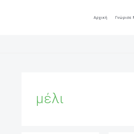
Μετάβαση
στο
Αρχική
Γνώρισε
περιεχόμενο
μέλι