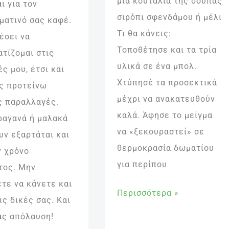
μία κουταλιά της σούπας
ι για τον
σιρόπι σφενδάμου ή μέλι
ματινό σας καφέ.
Τι θα κάνεις:
έσει να
Τοποθέτησε και τα τρία
ατίζομαι στις
υλικά σε ένα μπολ.
ς μου, έτσι και
Χτύπησέ τα προσεκτικά
ς προτείνω
μέχρι να ανακατευθούν
ς παραλλαγές.
καλά. Άφησε το μείγμα
ραγανά ή μαλακά
να «ξεκουραστεί» σε
υν εξαρτάται και
θερμοκρασία δωματίου
ν χρόνο
για περίπου
τος. Μην
ετε να κάνετε και
Περισσότερα »
ις δικές σας. Και
ας απόλαυση!