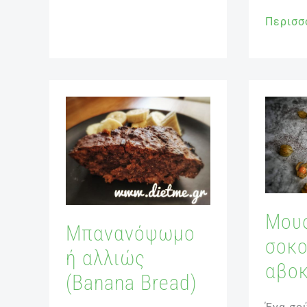
Περισσ
Μπανανόψωμο
Μους
ή
σοκολά
αλλιώς
με
(Banana
αβοκάν
Bread)
Μου
Μπανανόψωμο
σοκο
ή αλλιώς
αβο
(Banana Bread)