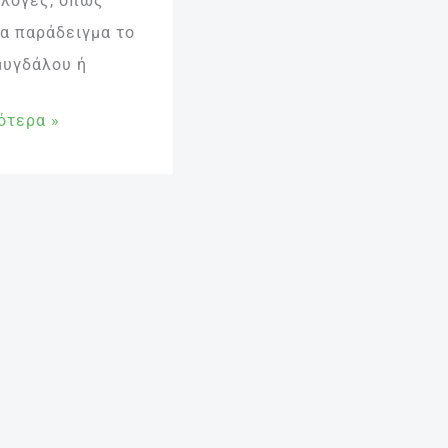
ιλογές, όπως
ια παράδειγμα το
μυγδάλου ή
ότερα »