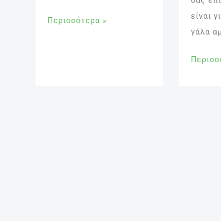
σας επ
είναι γ
Περισσότερα »
γάλα α
Περισσ