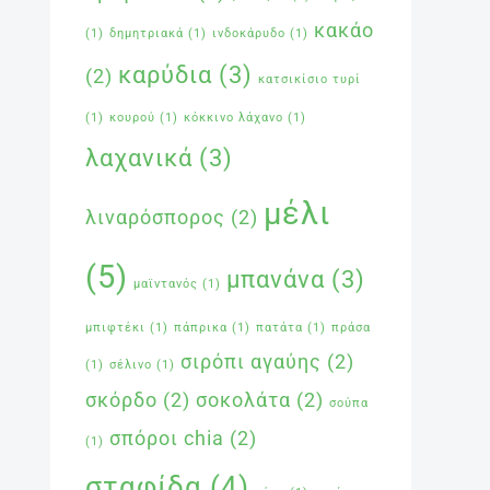
κακάο
(1)
δημητριακά
(1)
ινδοκάρυδο
(1)
καρύδια
(3)
(2)
κατσικίσιο τυρί
(1)
κουρού
(1)
κόκκινο λάχανο
(1)
λαχανικά
(3)
μέλι
λιναρόσπορος
(2)
(5)
μπανάνα
(3)
μαϊντανός
(1)
μπιφτέκι
(1)
πάπρικα
(1)
πατάτα
(1)
πράσα
σιρόπι αγαύης
(2)
(1)
σέλινο
(1)
σκόρδο
(2)
σοκολάτα
(2)
σούπα
σπόροι chia
(2)
(1)
σταφίδα
(4)