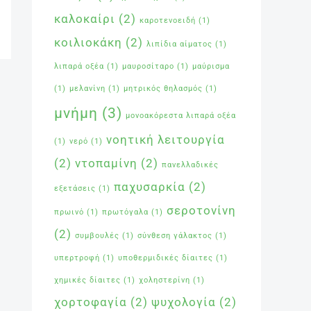
καλοκαίρι
(2)
καροτενοειδή
(1)
κοιλιοκάκη
(2)
λιπίδια αίματος
(1)
λιπαρά οξέα
(1)
μαυροσίταρο
(1)
μαύρισμα
(1)
μελανίνη
(1)
μητρικός θηλασμός
(1)
μνήμη
(3)
μονοακόρεστα λιπαρά οξέα
νοητική λειτουργία
(1)
νερό
(1)
(2)
ντοπαμίνη
(2)
πανελλαδικές
παχυσαρκία
(2)
εξετάσεις
(1)
σεροτονίνη
πρωινό
(1)
πρωτόγαλα
(1)
(2)
συμβουλές
(1)
σύνθεση γάλακτος
(1)
υπερτροφή
(1)
υποθερμιδικές δίαιτες
(1)
χημικές δίαιτες
(1)
χοληστερίνη
(1)
χορτοφαγία
(2)
ψυχολογία
(2)