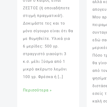
όταν ο καιρός είναι
αλλά κα
ΖΕΣΤΟΣ (ή οποιαδήποτε
απογευ
στιγμή πραγματικά!).
Μου αρ
Δοκιμάστε τες και το
πειραμ
μόνο σίγουρο είναι ότι θα
συνταγέ
με θυμηθείτε. Υλικά για
εδώ σα
6 μερίδες: 500 γρ.
μερικέ
στραγγιστό γιαούρτι 3
Πόσο τ
κ.σ. μέλι Ξύσμα από 1
θα γίνο
μικρό ακέρωτο λεμόνι
από το
100 γρ. Φρέσκα ή […]
ψησίμα
διστάσ
Περισσότερα »
εσείς τ
καλή σ