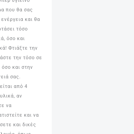
ύπερ υγιεινό
μα που θα σας
 ενέργεια και θα
ρτάσει τόσο
ά, όσο και
κά! Φτιάξτε την
ράστε την τόσο σε
 όσο και στην
ειά σας.
είται από 4
υλικά, αν
τε να
τιστείτε και να
σετε και δικές