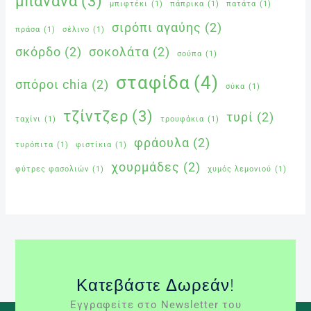
μπανάνα
(3)
μπιφτέκι
(1)
πάπρικα
(1)
πατάτα
(1)
σιρόπι αγαύης
(2)
πράσα
(1)
σέλινο
(1)
σκόρδο
(2)
σοκολάτα
(2)
σούπα
(1)
σταφίδα
(4)
σπόροι chia
(2)
σύκα
(1)
τζίντζερ
(3)
τυρί
(2)
ταχίνι
(1)
τρουφάκια
(1)
φράουλα
(2)
τυρόπιτα
(1)
φιστίκια
(1)
χουρμάδες
(2)
φύτρες φασολιών
(1)
χυμός λεμονιού
(1)
Κατεβάστε Δωρεάν!
Εγγραφείτε στο Newsletter του