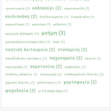
καλοκαίρι
(2)
ιχνοστοιχεία
(1)
καροτενοειδή
(1)
κοιλιοκάκη
(2)
λιπίδια αίματος
(1)
λιπαρά οξέα
(1)
μαυροσίταρο
(1)
μαύρισμα
(1)
μελανίνη
(1)
μνήμη
(3)
μητρικός θηλασμός
(1)
μονοακόρεστα λιπαρά οξέα
(1)
νερό
(1)
νοητική λειτουργία
(2)
ντοπαμίνη
(2)
παχυσαρκία
(2)
πανελλαδικές εξετάσεις
(1)
πρωινό
(1)
σεροτονίνη
(2)
πρωτόγαλα
(1)
συμβουλές
(1)
σύνθεση γάλακτος
(1)
υπερτροφή
(1)
υποθερμιδικές δίαιτες
(1)
χορτοφαγία
(2)
χημικές δίαιτες
(1)
χοληστερίνη
(1)
ψυχολογία
(2)
ω-3 λιπαρά οξέα
(1)