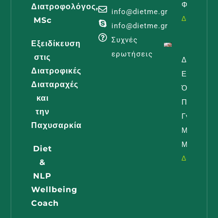
Φροντίδα
Διατροφολόγος,
info@dietme.gr
Διαβάστε -
MSc
info@dietme.gr
Συχνές
Εξειδίκευση
ερωτήσεις
στις
Διατροφή
Διατροφικές
Εγκυμοσύ
Διαταραχές
Όλα Όσα
και
Πρέπει Ν
την
Γνωρίζει 
Παχυσαρκία
Μέλλουσ
Μαμά
Diet
Διαβάστε -
&
NLP
Wellbeing
Coach