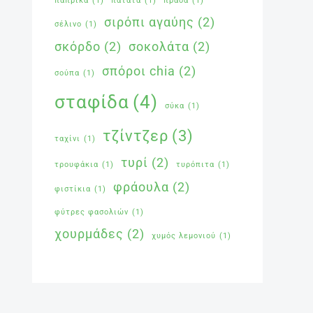
πάπρικα
(1)
πατάτα
(1)
πράσα
(1)
σιρόπι αγαύης
(2)
σέλινο
(1)
σκόρδο
(2)
σοκολάτα
(2)
σπόροι chia
(2)
σούπα
(1)
σταφίδα
(4)
σύκα
(1)
τζίντζερ
(3)
ταχίνι
(1)
τυρί
(2)
τρουφάκια
(1)
τυρόπιτα
(1)
φράουλα
(2)
φιστίκια
(1)
φύτρες φασολιών
(1)
χουρμάδες
(2)
χυμός λεμονιού
(1)