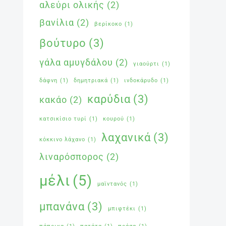
αλεύρι ολικής
(2)
βανίλια
(2)
βερίκοκο
(1)
βούτυρο
(3)
γάλα αμυγδάλου
(2)
γιαούρτι
(1)
δάφνη
(1)
δημητριακά
(1)
ινδοκάρυδο
(1)
καρύδια
(3)
κακάο
(2)
κατσικίσιο τυρί
(1)
κουρού
(1)
λαχανικά
(3)
κόκκινο λάχανο
(1)
λιναρόσπορος
(2)
μέλι
(5)
μαϊντανός
(1)
μπανάνα
(3)
μπιφτέκι
(1)