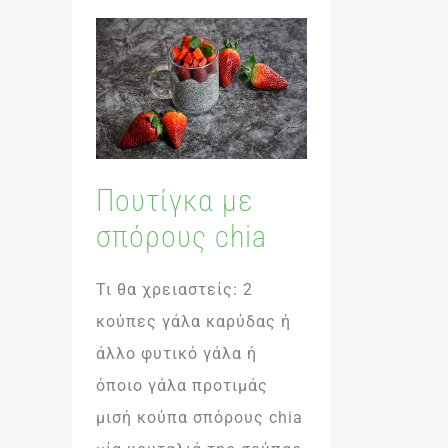
Πουτίγκα
με
σπόρους
chia
Πουτίγκα με
σπόρους chia
Τι θα χρειαστείς: 2
κούπες γάλα καρύδας ή
άλλο φυτικό γάλα ή
όποιο γάλα προτιμάς
μισή κούπα σπόρους chia