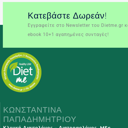
Κατεβάστε Δωρεάν!
Εγγραφείτε στο Newsletter του Dietme.gr 
ebook 10+1 αγαπημένες συνταγές!
ΚΩΝΣΤΑΝΤΊΝΑ
ΠΑΠΑΔΗΜΗΤΡΊΟΥ
Κλινική Διαιτολόγος – Διατροφολόγος,
MSc