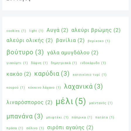
Αυγά
(2)
αλεύρι βρώμης
(2)
cookies
(1)
light
(1)
αλεύρι ολικής
(2)
βανίλια
(2)
βερίκοκο
(1)
βούτυρο
(3)
γάλα αμυγδάλου
(2)
γιαούρτι
(1)
δάφνη
(1)
δημητριακά
(1)
ινδοκάρυδο
(1)
καρύδια
(3)
κακάο
(2)
κατσικίσιο τυρί
(1)
λαχανικά
(3)
κουρού
(1)
κόκκινο λάχανο
(1)
μέλι
(5)
λιναρόσπορος
(2)
μαϊντανός
(1)
μπανάνα
(3)
μπιφτέκι
(1)
πάπρικα
(1)
πατάτα
(1)
σιρόπι αγαύης
(2)
πράσα
(1)
σέλινο
(1)