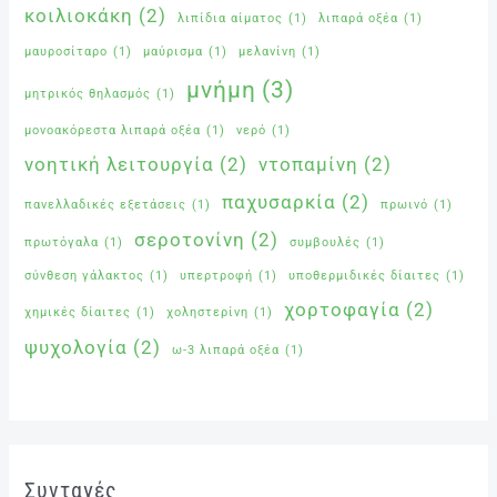
κοιλιοκάκη
(2)
λιπίδια αίματος
(1)
λιπαρά οξέα
(1)
μαυροσίταρο
(1)
μαύρισμα
(1)
μελανίνη
(1)
μνήμη
(3)
μητρικός θηλασμός
(1)
μονοακόρεστα λιπαρά οξέα
(1)
νερό
(1)
νοητική λειτουργία
(2)
ντοπαμίνη
(2)
παχυσαρκία
(2)
πανελλαδικές εξετάσεις
(1)
πρωινό
(1)
σεροτονίνη
(2)
πρωτόγαλα
(1)
συμβουλές
(1)
σύνθεση γάλακτος
(1)
υπερτροφή
(1)
υποθερμιδικές δίαιτες
(1)
χορτοφαγία
(2)
χημικές δίαιτες
(1)
χοληστερίνη
(1)
ψυχολογία
(2)
ω-3 λιπαρά οξέα
(1)
Συνταγές