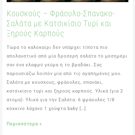
με
Κουσκούς – Φράουλο-Σπανακο-
Κατσικίσιο
Σαλάτα με Κατσικίσιο Τυρί και
Τυρί
και
Ξηρούς Καρπούς
Ξηρούς
Τώρα το καλοκαίρι δεν υπάρχει τίποτα πιο
Καρπούς
απολαυστικό από μία δροσερή σαλάτα το μεσημέρι
σαν ένα ελαφρύ γεύμα ή το βραδάκι. Σας
παρουσιάζω λοιπόν μία από τις αγαπημένες μου.
Σαλάτα με κουσκους, φράουλες, σπανάκι,
κατσικίσιο τυρί και ξηρούς καρπούς. Υλικά (για 2
άτομα): Υλικά για την Σαλάτα: 6 φράουλες 1/8
κόκκινο λάχανο 1 χούφτα baby […]
Περισσότερα »