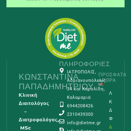
ΠΛΗΡΟΦΟΡΊΕΣ
ΙΑΤΡΟΠΟΛΙΣ,
ΚΩΝΣΤΑΝΤΊΝΑ
ΠΡΌΣΦΑΤΑ
ΆΡΘΡΑ
Αδριανουπόλεως
ΠΑΠΑΔΗΜΗΤΡΊΟΥ
34 και Καρολίδη,
Λεμφοίδη
Κλινική
Καλαμαριά
Και
Διαιτολόγος
6944208426
Διατροφι
–
2310439300
Φροντίδα
Διατροφολόγος,
info@dietme.gr
Διαβάστε -
MSc