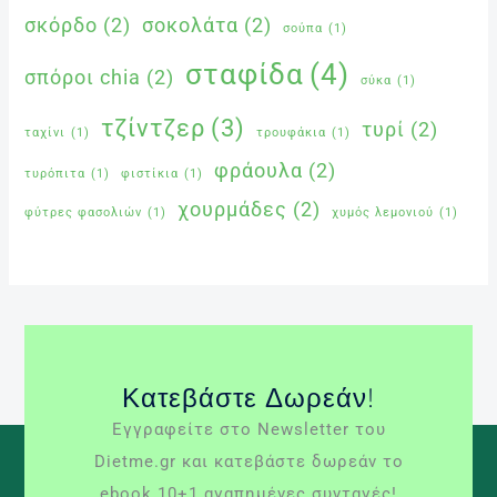
σκόρδο
(2)
σοκολάτα
(2)
σούπα
(1)
σταφίδα
(4)
σπόροι chia
(2)
σύκα
(1)
τζίντζερ
(3)
τυρί
(2)
ταχίνι
(1)
τρουφάκια
(1)
φράουλα
(2)
τυρόπιτα
(1)
φιστίκια
(1)
χουρμάδες
(2)
φύτρες φασολιών
(1)
χυμός λεμονιού
(1)
Κατεβάστε Δωρεάν!
Εγγραφείτε στο Newsletter του
Dietme.gr και κατεβάστε δωρεάν το
ebook 10+1 αγαπημένες συνταγές!