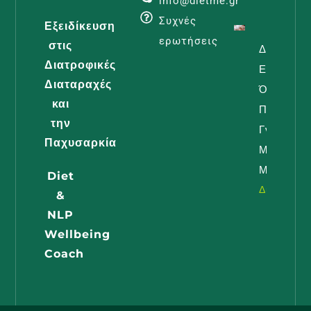
info@dietme.gr
Συχνές
Εξειδίκευση
ερωτήσεις
στις
Διατροφή
Διατροφικές
Εγκυμοσύ
Διαταραχές
Όλα Όσα
και
Πρέπει Ν
την
Γνωρίζει 
Παχυσαρκία
Μέλλουσ
Μαμά
Diet
Διαβάστε -
&
NLP
Wellbeing
Coach