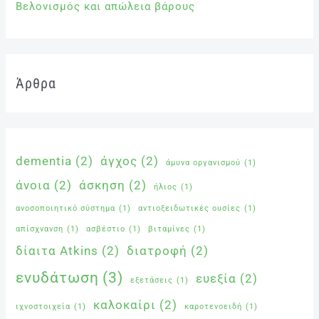
Βελονισμός και απώλεια βάρους
Άρθρα
dementia
(2)
άγχος
(2)
άμυνα οργανισμού
(1)
άνοια
(2)
άσκηση
(2)
ήλιος
(1)
ανοσοποιητικό σύστημα
(1)
αντιοξειδωτικές ουσίες
(1)
απίσχνανση
(1)
ασβέστιο
(1)
βιταμίνες
(1)
δίαιτα Atkins
(2)
διατροφή
(2)
ενυδάτωση
(3)
ευεξία
(2)
εξετάσεις
(1)
καλοκαίρι
(2)
ιχνοστοιχεία
(1)
καροτενοειδή
(1)