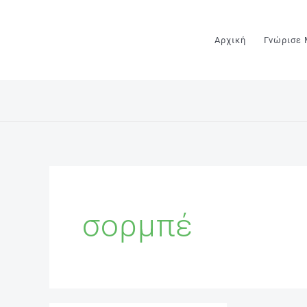
Μετάβαση
στο
Αρχική
Γνώρισε
περιεχόμενο
σορμπέ