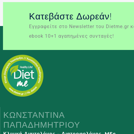
Κατεβάστε Δωρεάν!
Εγγραφείτε στο Newsletter του Dietme.gr 
ebook 10+1 αγαπημένες συνταγές!
ΚΩΝΣΤΑΝΤΊΝΑ
ΠΑΠΑΔΗΜΗΤΡΊΟΥ
Κλινική Διαιτολόγος – Διατροφολόγος,
MSc