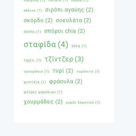
πάπρικα
(1)
πατάτα
(1)
πράσα
(1)
σιρόπι αγαύης
(2)
σέλινο
(1)
σκόρδο
(2)
σοκολάτα
(2)
σπόροι chia
(2)
σούπα
(1)
σταφίδα
(4)
σύκα
(1)
τζίντζερ
(3)
ταχίνι
(1)
τυρί
(2)
τρουφάκια
(1)
τυρόπιτα
(1)
φράουλα
(2)
φιστίκια
(1)
φύτρες φασολιών
(1)
χουρμάδες
(2)
χυμός λεμονιού
(1)