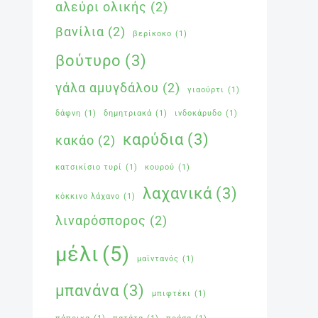
αλεύρι ολικής
(2)
βανίλια
(2)
βερίκοκο
(1)
βούτυρο
(3)
γάλα αμυγδάλου
(2)
γιαούρτι
(1)
δάφνη
(1)
δημητριακά
(1)
ινδοκάρυδο
(1)
καρύδια
(3)
κακάο
(2)
κατσικίσιο τυρί
(1)
κουρού
(1)
λαχανικά
(3)
κόκκινο λάχανο
(1)
λιναρόσπορος
(2)
μέλι
(5)
μαϊντανός
(1)
μπανάνα
(3)
μπιφτέκι
(1)