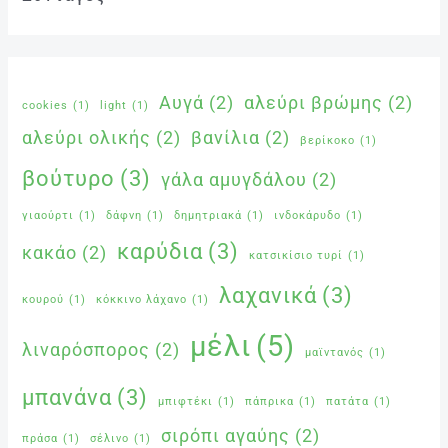
Αυγά
(2)
αλεύρι βρώμης
(2)
cookies
(1)
light
(1)
αλεύρι ολικής
(2)
βανίλια
(2)
βερίκοκο
(1)
βούτυρο
(3)
γάλα αμυγδάλου
(2)
γιαούρτι
(1)
δάφνη
(1)
δημητριακά
(1)
ινδοκάρυδο
(1)
καρύδια
(3)
κακάο
(2)
κατσικίσιο τυρί
(1)
λαχανικά
(3)
κουρού
(1)
κόκκινο λάχανο
(1)
μέλι
(5)
λιναρόσπορος
(2)
μαϊντανός
(1)
μπανάνα
(3)
μπιφτέκι
(1)
πάπρικα
(1)
πατάτα
(1)
σιρόπι αγαύης
(2)
πράσα
(1)
σέλινο
(1)