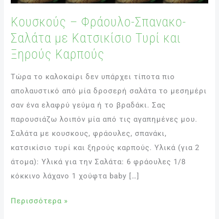
με
Κουσκούς – Φράουλο-Σπανακο-
Κατσικίσιο
Σαλάτα με Κατσικίσιο Τυρί και
Τυρί
και
Ξηρούς Καρπούς
Ξηρούς
Τώρα το καλοκαίρι δεν υπάρχει τίποτα πιο
Καρπούς
απολαυστικό από μία δροσερή σαλάτα το μεσημέρι
σαν ένα ελαφρύ γεύμα ή το βραδάκι. Σας
παρουσιάζω λοιπόν μία από τις αγαπημένες μου.
Σαλάτα με κουσκους, φράουλες, σπανάκι,
κατσικίσιο τυρί και ξηρούς καρπούς. Υλικά (για 2
άτομα): Υλικά για την Σαλάτα: 6 φράουλες 1/8
κόκκινο λάχανο 1 χούφτα baby […]
Περισσότερα »