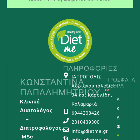
ΠΛΗΡΟΦΟΡΊΕΣ
ΙΑΤΡΟΠΟΛΙΣ,
ΚΩΝΣΤΑΝΤΊΝΑ
ΠΡΌΣΦΑΤΑ
ΆΡΘΡΑ
Αδριανουπόλεως
ΠΑΠΑΔΗΜΗΤΡΊΟΥ
34 και Καρολίδη,
Λεμφοίδη
Κλινική
Καλαμαριά
Και
Διαιτολόγος
6944208426
Διατροφι
–
2310439300
Φροντίδα
Διατροφολόγος,
info@dietme.gr
Διαβάστε -
MSc