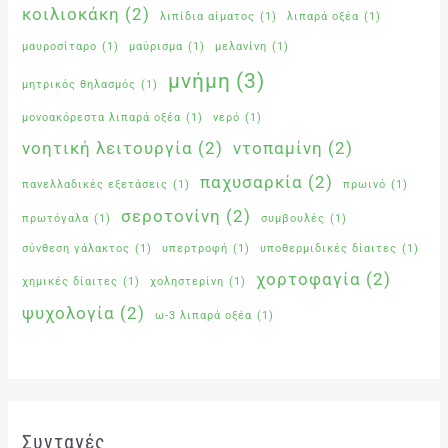
κοιλιοκάκη
(2)
λιπίδια αίματος
(1)
λιπαρά οξέα
(1)
μαυροσίταρο
(1)
μαύρισμα
(1)
μελανίνη
(1)
μνήμη
(3)
μητρικός θηλασμός
(1)
μονοακόρεστα λιπαρά οξέα
(1)
νερό
(1)
νοητική λειτουργία
(2)
ντοπαμίνη
(2)
παχυσαρκία
(2)
πανελλαδικές εξετάσεις
(1)
πρωινό
(1)
σεροτονίνη
(2)
πρωτόγαλα
(1)
συμβουλές
(1)
σύνθεση γάλακτος
(1)
υπερτροφή
(1)
υποθερμιδικές δίαιτες
(1)
χορτοφαγία
(2)
χημικές δίαιτες
(1)
χοληστερίνη
(1)
ψυχολογία
(2)
ω-3 λιπαρά οξέα
(1)
Συνταγές