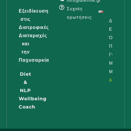
info@dietme.gr
Συχνές
Εξειδίκευση
ερωτήσεις
στις
Διατροφή
Διατροφικές
Εγκυμοσύ
Διαταραχές
Όλα Όσα
και
Πρέπει Ν
την
Γνωρίζει 
Παχυσαρκία
Μέλλουσ
Μαμά
Diet
Διαβάστε -
&
NLP
Wellbeing
Coach