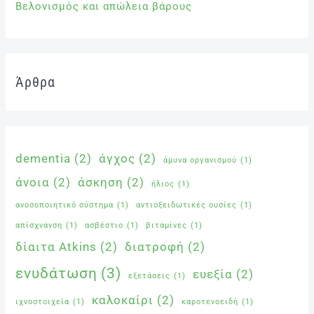
Βελονισμός και απώλεια βάρους
Άρθρα
dementia
(2)
άγχος
(2)
άμυνα οργανισμού
(1)
άνοια
(2)
άσκηση
(2)
ήλιος
(1)
ανοσοποιητικό σύστημα
(1)
αντιοξειδωτικές ουσίες
(1)
απίσχνανση
(1)
ασβέστιο
(1)
βιταμίνες
(1)
δίαιτα Atkins
(2)
διατροφή
(2)
ενυδάτωση
(3)
ευεξία
(2)
εξετάσεις
(1)
καλοκαίρι
(2)
ιχνοστοιχεία
(1)
καροτενοειδή
(1)