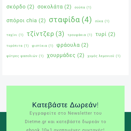
σκόρδο
(2)
σοκολάτα
(2)
σούπα
(1)
σταφίδα
(4)
σπόροι chia
(2)
σύκα
(1)
τζίντζερ
(3)
τυρί
(2)
ταχίνι
(1)
τρουφάκια
(1)
φράουλα
(2)
τυρόπιτα
(1)
φιστίκια
(1)
χουρμάδες
(2)
φύτρες φασολιών
(1)
χυμός λεμονιού
(1)
Κατεβάστε Δωρεάν!
Εγγραφείτε στο Newsletter του
Dietme.gr και κατεβάστε δωρεάν το
ebook 10+1 αγαπημένες συνταγές!