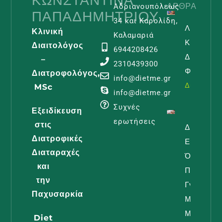
ΆΡΘΡΑ
Αδριανουπόλεως
ΠΑΠΑΔΗΜΗΤΡΊΟΥ
34 και Καρολίδη,
Λεμφοίδη
Κλινική
Καλαμαριά
Και
Διαιτολόγος
6944208426
Διατροφι
–
2310439300
Φροντίδα
Διατροφολόγος,
info@dietme.gr
Διαβάστε -
MSc
info@dietme.gr
Συχνές
Εξειδίκευση
ερωτήσεις
στις
Διατροφή
Διατροφικές
Εγκυμοσύ
Διαταραχές
Όλα Όσα
και
Πρέπει Ν
την
Γνωρίζει 
Παχυσαρκία
Μέλλουσ
Μαμά
Diet