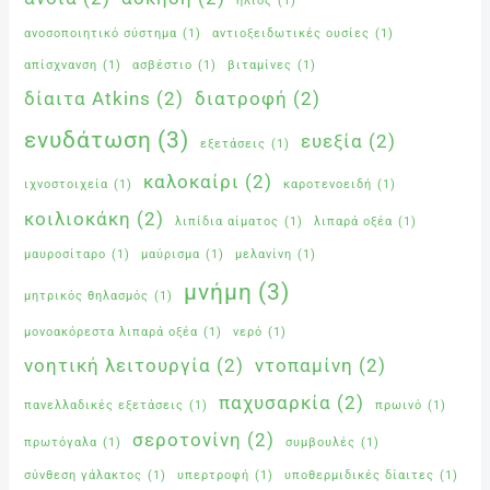
ήλιος
(1)
ανοσοποιητικό σύστημα
(1)
αντιοξειδωτικές ουσίες
(1)
απίσχνανση
(1)
ασβέστιο
(1)
βιταμίνες
(1)
δίαιτα Atkins
(2)
διατροφή
(2)
ενυδάτωση
(3)
ευεξία
(2)
εξετάσεις
(1)
καλοκαίρι
(2)
ιχνοστοιχεία
(1)
καροτενοειδή
(1)
κοιλιοκάκη
(2)
λιπίδια αίματος
(1)
λιπαρά οξέα
(1)
μαυροσίταρο
(1)
μαύρισμα
(1)
μελανίνη
(1)
μνήμη
(3)
μητρικός θηλασμός
(1)
μονοακόρεστα λιπαρά οξέα
(1)
νερό
(1)
νοητική λειτουργία
(2)
ντοπαμίνη
(2)
παχυσαρκία
(2)
πανελλαδικές εξετάσεις
(1)
πρωινό
(1)
σεροτονίνη
(2)
πρωτόγαλα
(1)
συμβουλές
(1)
σύνθεση γάλακτος
(1)
υπερτροφή
(1)
υποθερμιδικές δίαιτες
(1)