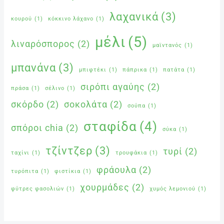
λαχανικά
(3)
κουρού
(1)
κόκκινο λάχανο
(1)
μέλι
(5)
λιναρόσπορος
(2)
μαϊντανός
(1)
μπανάνα
(3)
μπιφτέκι
(1)
πάπρικα
(1)
πατάτα
(1)
σιρόπι αγαύης
(2)
πράσα
(1)
σέλινο
(1)
σκόρδο
(2)
σοκολάτα
(2)
σούπα
(1)
σταφίδα
(4)
σπόροι chia
(2)
σύκα
(1)
τζίντζερ
(3)
τυρί
(2)
ταχίνι
(1)
τρουφάκια
(1)
φράουλα
(2)
τυρόπιτα
(1)
φιστίκια
(1)
χουρμάδες
(2)
φύτρες φασολιών
(1)
χυμός λεμονιού
(1)